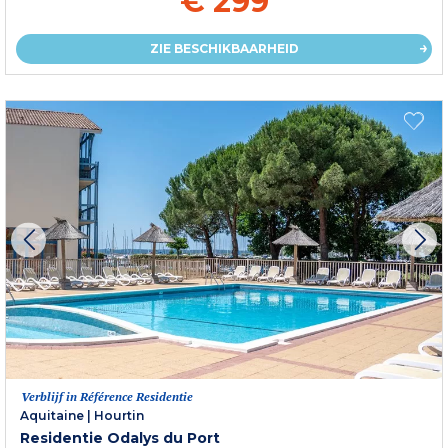
€ 299
ZIE BESCHIKBAARHEID
Verblijf in Référence Residentie
Aquitaine
|
Hourtin
Residentie Odalys du Port