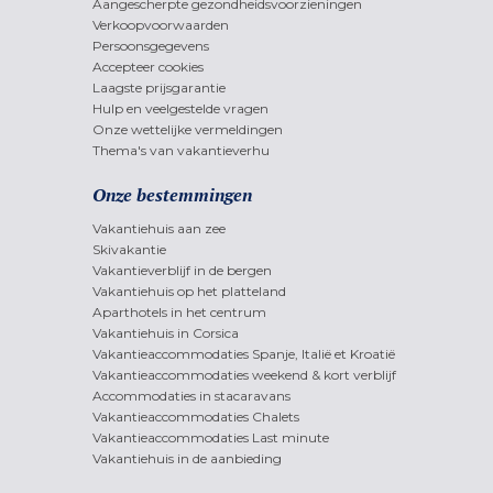
Aangescherpte gezondheidsvoorzieningen
Verkoopvoorwaarden
Persoonsgegevens
Accepteer cookies
Laagste prijsgarantie
Hulp en veelgestelde vragen
Onze wettelijke vermeldingen
Thema's van vakantieverhu
Onze bestemmingen
Vakantiehuis aan zee
Skivakantie
Vakantieverblijf in de bergen
Vakantiehuis op het platteland
Aparthotels in het centrum
Vakantiehuis in Corsica
Vakantieaccommodaties Spanje, Italië et Kroatië
Vakantieaccommodaties weekend & kort verblijf
Accommodaties in stacaravans
Vakantieaccommodaties Chalets
Vakantieaccommodaties Last minute
Vakantiehuis in de aanbieding