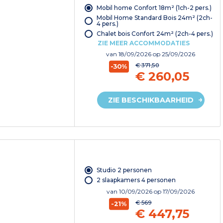
Mobil home Confort 18m² (1ch-2 pers.)
Mobil Home Standard Bois 24m² (2ch-
4 pers.)
Chalet bois Confort 24m² (2ch-4 pers.)
ZIE MEER ACCOMMODATIES
van
18/09/2026
op 25/09/2026
€ 371,50
-30%
€ 260,05
ZIE BESCHIKBAARHEID
Studio 2 personen
2 slaapkamers 4 personen
van
10/09/2026
op 17/09/2026
€ 569
-21%
€ 447,75