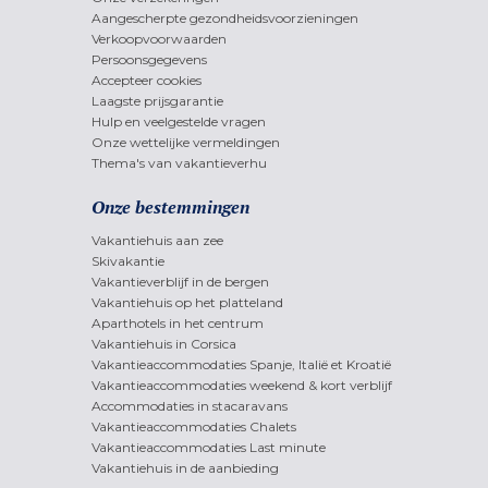
Aangescherpte gezondheidsvoorzieningen
Verkoopvoorwaarden
Persoonsgegevens
Accepteer cookies
Laagste prijsgarantie
Hulp en veelgestelde vragen
Onze wettelijke vermeldingen
Thema's van vakantieverhu
Onze bestemmingen
Vakantiehuis aan zee
Skivakantie
Vakantieverblijf in de bergen
Vakantiehuis op het platteland
Aparthotels in het centrum
Vakantiehuis in Corsica
Vakantieaccommodaties Spanje, Italië et Kroatië
Vakantieaccommodaties weekend & kort verblijf
Accommodaties in stacaravans
Vakantieaccommodaties Chalets
Vakantieaccommodaties Last minute
Vakantiehuis in de aanbieding