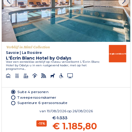
Verblijf in Hôtel Collection
Savoie
|
La Rosière
Vroegboekkorting
L'Écrin Blanc Hotel by Odalys
Voor een eersteklas verblijf op niveau verwelkomt L'Écrin Blanc
Hotel by Odalys u in een rustgevend kader, met op het
programma...
Suite 4 personen
Tweepersoonskamer
Superieure 6-persoonssuite
van
19/08/2026
op 26/08/2026
€ 1.333
€ 1.185,80
-11%