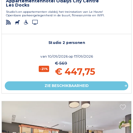
Appartementenhotel Odalys City Centre
Les Docks
Studio's en appartementen vlakbij het treinstation van Le Havre!
Openbare parkeergelegenheid in de buurt, fitnessruimte en WIFI.
Studio 2 personen
van
10/09/2026
op 17/09/2026
€ 569
€ 447,75
-21%
ZIE BESCHIKBAARHEID