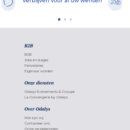
Verblijven voor al uw wensen
B2B
B2B
Jobs en stages
Persrelaties
Eigenaar worden
Onze diensten
Odalys Evènements & Groupe
La Conciergerie by Odalys
Over Odalys
Wie zijn wij
Contacteer ons
Onze verzekeringen