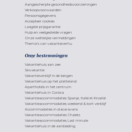
Aangescherpte gezondheidsvoorzieningen
Verkoopvoorwaarden
Persoonsgegevens
Accepteer cookies
Laagste prijsgarantie
Hulp en veelgestelde vragen
Onze wettelijke vermeldingen
Thema's van vakantieverhu
Onze bestemmingen
Vakantiehuis aan zee
Skivakantie
Vakantieverblijf in de bergen
Vakantiehuis op het platteland
Aparthotels in het centrum
Vakantiehuis in Corsica
Vakantieaccommodaties Spanje, Italië et Kroatië
Vakantieaccommodaties weekend & kort verblijf
Accommodaties in stacaravans
Vakantieaccommodaties Chalets
Vakantieaccommodaties Last minute
Vakantiehuis in de aanbieding