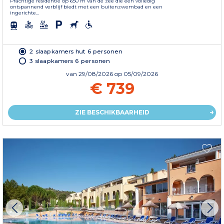
Prachtige residentie op 650 m van de zee die een volledig
ontspannend verblijf biedt met een buitenzwembad en een
ingerichte...
2 slaapkamers hut 6 personen
3 slaapkamers 6 personen
van
29/08/2026
op 05/09/2026
€ 739
ZIE BESCHIKBAARHEID