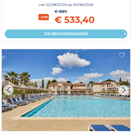
van
22/08/2026
op 29/08/2026
€ 889
€ 533,40
-40%
ZIE BESCHIKBAARHEID