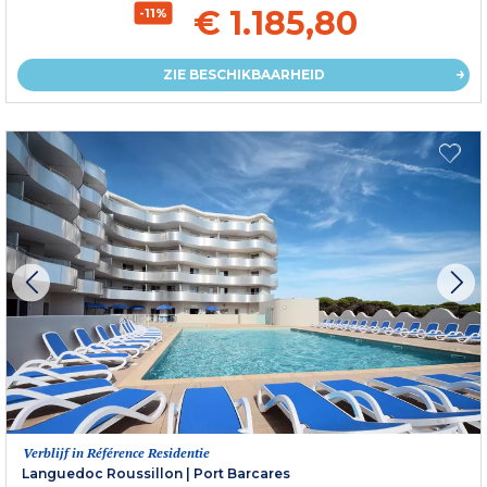
€ 1.185,80
-11%
ZIE BESCHIKBAARHEID
Verblijf in Référence Residentie
Languedoc Roussillon
|
Port Barcares