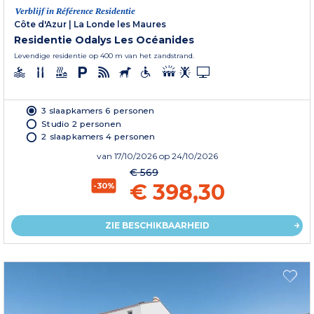
Verblijf in Référence Residentie
Côte d'Azur
|
La Londe les Maures
Residentie Odalys Les Océanides
Levendige residentie op 400 m van het zandstrand.
3 slaapkamers 6 personen
Studio 2 personen
2 slaapkamers 4 personen
van
17/10/2026
op 24/10/2026
€ 569
€ 398,30
-30%
ZIE BESCHIKBAARHEID