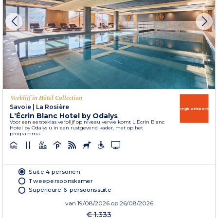
Verblijf in Hôtel Collection
Savoie
|
La Rosière
Vroegboekkorting
L'Écrin Blanc Hotel by Odalys
Voor een eersteklas verblijf op niveau verwelkomt L'Écrin Blanc
Hotel by Odalys u in een rustgevend kader, met op het
programma...
Suite 4 personen
Tweepersoonskamer
Superieure 6-persoonssuite
van
19/08/2026
op 26/08/2026
€ 1.333