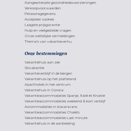
Aangescherpte gezondheidsvoorzieningen
Verkoopvoorwaarden
Persoonsgegevens
Accepteer cookies
Laagste prijsgarantie
Hulp en veelgestelde vragen
Onze wettelijke vermeldingen
Thema's van vakantieverhu
Onze bestemmingen
Vakantiehuis aan zee
Skivakantie
Vakantieverblijf in de bergen
Vakantiehuis op het platteland
Aparthotels in het centrum
Vakantiehuis in Corsica
Vakantieaccommodaties Spanje, Italië et Kroatië
Vakantieaccommodaties weekend & kort verblijf
Accommodaties in stacaravans
Vakantieaccommodaties Chalets
Vakantieaccommodaties Last minute
Vakantiehuis in de aanbieding