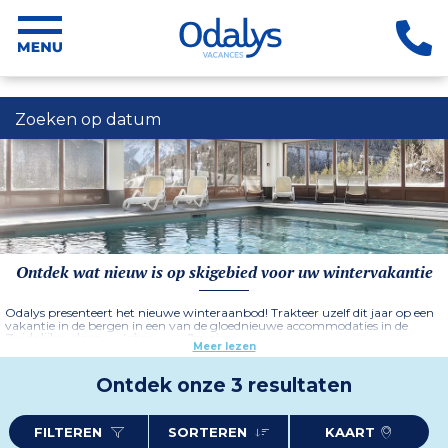
Zoeken op datum
Ontdek wat nieuw is op skigebied voor uw wintervakantie
Odalys presenteert het nieuwe winteraanbod! Trakteer uzelf dit jaar op een
vakantie in de bergen in een van de gloednieuwe accommodaties in de
Zuidelijke-alpen
, in
Isère
en in
Savoie
.
Meer lezen
Kies voor een ski-in/ski-out verblijf in een
hotel of residentie van
Odalys L'Ecrin Blanc
. Of laat u verleiden door de charme van een
luxe
chalet
met panoramisch uitzicht.
Ontdek onze 3 resultaten
FILTEREN
SORTEREN
KAART