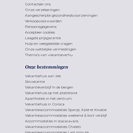
Contacteer ons
Onze verzekeringen
Aangescherpte gezondheidsvoorzieningen
Verkoopvoorwaarden
Persoonsgegevens
Accepteer cookies
Laagste prijsgarantie
Hulp en veelgestelde vragen
Onze wettelijke vermeldingen
Thema's van vakantieverhu
Onze bestemmingen
Vakantiehuis aan zee
Skivakantie
Vakantieverblijf in de bergen
Vakantiehuis op het platteland
Aparthotels in het centrum
Vakantiehuis in Corsica
Vakantieaccommodaties Spanje, Italië et Kroatië
Vakantieaccommodaties weekend & kort verblijf
Accommodaties in stacaravans
Vakantieaccommodaties Chalets
Vakantieaccommodaties Last minute