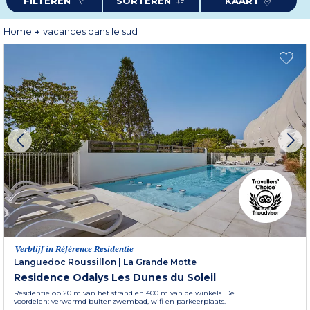
FILTEREN
SORTEREN
KAART
resorts, charming Provençal villages, or the sunny coastlines of
Spain
,
Italy
and
Croatia
.
Home
vacances dans le sud
Whether travelling with family, as a couple or with friends, find your ideal
destination and fully enjoy the relaxed lifestyle of the South.
Verblijf in Référence Residentie
Languedoc Roussillon
|
La Grande Motte
Residence Odalys Les Dunes du Soleil
Residentie op 20 m van het strand en 400 m van de winkels. De
voordelen: verwarmd buitenzwembad, wifi en parkeerplaats.