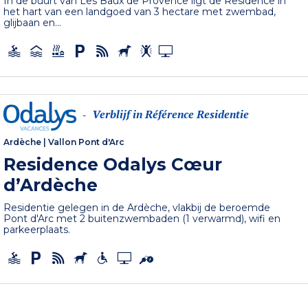
In de buurt van Les Baux de Provence ligt de Residence in
het hart van een landgoed van 3 hectare met zwembad,
glijbaan en...
Verblijf in Référence Residentie
-
Ardèche
|
Vallon Pont d'Arc
Residence Odalys Cœur
d’Ardèche
Residentie gelegen in de Ardèche, vlakbij de beroemde
Pont d'Arc met 2 buitenzwembaden (1 verwarmd), wifi en
parkeerplaats.