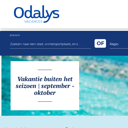
ZOEKEN
OF
Regio
Vakantie buiten het
seizoen | september -
oktober