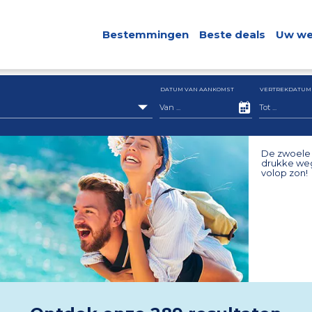
Bestemmingen
Beste deals
Uw we
DATUM VAN AANKOMST
VERTREKDATUM
De zwoele 
drukke weg
volop zon!