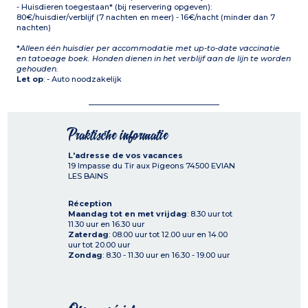
- Huisdieren toegestaan* (bij reservering opgeven):
80€/huisdier/verblijf (7 nachten en meer) - 16€/nacht (minder dan 7
nachten)
*
Alleen één huisdier per accommodatie met up-to-date vaccinatie
en tatoeage boek. Honden dienen in het verblijf aan de lijn te worden
gehouden.
Let op
: - Auto noodzakelijk
Praktische informatie
L'adresse de vos vacances
19 Impasse du Tir aux Pigeons
74500
EVIAN
LES BAINS
Réception
Maandag tot en met vrijdag
: 8.30 uur tot
11.30 uur en 16.30 uur
Zaterdag
: 08.00 uur tot 12.00 uur en 14.00
uur tot 20.00 uur
Zondag
: 8.30 - 11.30 uur en 16.30 - 19.00 uur