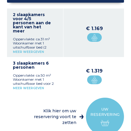
2 slaapkamers
voor 4/5
personen aan de
kant van het
€ 1.169
meer
Oppervlakte: ca.31 m²
Woonkamer met 1
uitschuifbaar bed (2
personen) Slaapkamer
MEER WEERGEVEN
met een tweepersoonsbed
+ 1 eenpersoonsbed
3 slaapkamers 6
(slaapbank) Uitgeruste
personen
kitchenette (2-pits
€ 1.319
keramische kookplaat,
Oppervlakte: ca.50 m²
koelkast, magnetron/grill,
Woonkamer met 1
vaatwasser,
uitschuifbaar bed voor 2
koffiezetapparaat,
personen of slaapbank-bed
waterkoker, broodrooster,
MEER WEERGEVEN
voor 2 personen Ingerichte
afzuigkap) Badkamer of
kitchenette (4-pits
doucheruimte met wc
keramische kookplaat,
Terras of balkon met
grote koelkast,
tuinmeubels
magnetron/grill,
UW
Klik hier om uw
vaatwasser,
RESERVERING
filterkoffiezetapparaat,
reservering voort te
waterkoker, broodrooster,
zetten
afzuigkap) Slaapkamer
met tweepersoonsbed