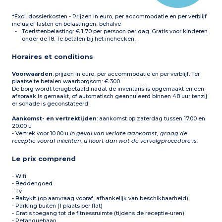
Slaapkamer met 2
eenpersoonsbedden
*Excl. dossierkosten - Prijzen in euro, per accommodatie en per verblijf
Badkamer (alleen in PRM-
huizen) of doucheruimte
inclusief lasten en belastingen, behalve
met wc
Toeristenbelasting: € 1,70 per persoon per dag. Gratis voor kinderen
Aparte wc Terras met
onder de 18. Te betalen bij het inchecken.
tuinmeubelen of balkon
Opmerking
: alle 3-
Horaires et conditions
kameraccommodaties
voor 6 personen bevinden
zich in chalets. In elk
Voorwaarden
: prijzen in euro, per accommodatie en per verblijf. Ter
chalet: 1 appartement op
plaatse te betalen waarborgsom: € 300
de begane grond en 2
De borg wordt terugbetaald nadat de inventaris is opgemaakt en een
duplexwoningen op de
afspraak is gemaakt, of automatisch geannuleerd binnen 48 uur tenzij
eerste verdieping.
er schade is geconstateerd.
Aankomst- en vertrektijden
: aankomst op zaterdag tussen 17.00 en
20.00 u
- Vertrek voor 10.00 u
In geval van verlate aankomst, graag de
receptie vooraf inlichten, u hoort dan wat de vervolgprocedure is.
Le prix comprend
- Wifi
- Beddengoed
- Tv
- Babykit (op aanvraag vooraf, afhankelijk van beschikbaarheid)
- Parking buiten (1 plaats per flat)
- Gratis toegang tot de fitnessruimte (tijdens de receptie-uren)
- Petanquebaan