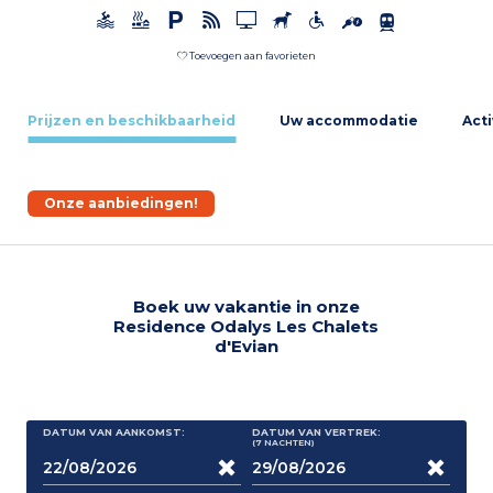
Toevoegen aan favorieten
Prijzen en beschikbaarheid
Uw accommodatie
Acti
Onze aanbiedingen!
Boek uw vakantie in onze
Residence Odalys Les Chalets
d'Evian
DATUM VAN AANKOMST:
DATUM VAN VERTREK:
(7
NACHTEN
)