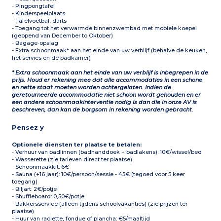
- Pingpongtafel
- Kinderspeelplaats
- Tafelvoetbal, darts
- Toegang tot het verwarmde binnenzwembad met mobiele koepel
(geopend van December to Oktober)
- Bagage-opslag
- Extra schoonmaak* aan het einde van uw verblijf (behalve de keuken,
het servies en de badkamer)
* Extra schoonmaak aan het einde van uw verblijf is inbegrepen in de
prijs. Houd er rekening mee dat alle accommodaties in een schone
en nette staat moeten worden achtergelaten. Indien de
geretourneerde accommodatie niet schoon wordt gehouden en er
een andere schoonmaakinterventie nodig is dan die in onze AV is
beschreven, dan kan de borgsom in rekening worden gebracht
.
Pensez y
Optionele diensten ter plaatse te betalen:
- Verhuur van badlinnen (badhanddoek + badlakens): 10€/wissel/bed
- Wasserette (zie tarieven direct ter plaatse)
- Schoonmaakkit: 6€
- Sauna (+16 jaar): 10€/persoon/sessie - 45€ (tegoed voor 5 keer
toegang)
- Biljart: 2€/potje
- Shuffleboard: 0,50€/potje
- Bakkersservice (alleen tijdens schoolvakanties) (zie prijzen ter
plaatse)
- Huur van raclette, fondue of plancha: €5/maaltijd