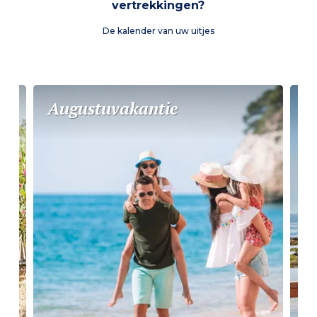
vertrekkingen?
De kalender van uw uitjes
Augustuvakantie
N