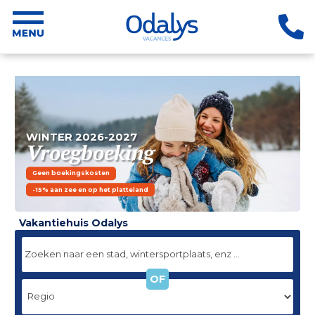
WINTER 2026-2027
Vroegboeking
Geen boekingskosten
-15% aan zee en op het platteland
Vakantiehuis Odalys
OF