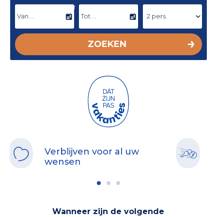
DATUM VAN AANKOMST
VERTREKDATUM
ZOEKEN
Verblijven voor al uw
E
wensen
o
Wanneer zijn de volgende