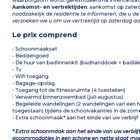
waarborgsom wordt gerestitueerd na inventarisatie
Aankomst- en vertrektijden
: aankomst op zaterd
noodzakelijk de residentie te informeren, die u d
verzoeken we u om uw vertrektijd op zaterdag aa
Le prix comprend
- Schoonmaakset
- Beddengoed
- De huur van badlinnenkit (badhanddoek + badla
- Tv
- Wifi toegang
- Bagage-opslag
- Toegang tot de fitnessruimte (4 toestellen)
- Verwarmd binnenzwembad (juli-augustus)
- Begeleide wandelingen (2 wandelingen van een hal
toegestaan) tijdens de schoolvakanties in de zom
- Extra schoonmaak* aan het einde van uw verblijf
* Extra schoonmaak aan het einde van uw verblijf 
accommodaties in een schone en nette staat moe