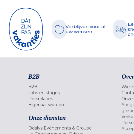
Ee
Verblijven voor al
sn
uw wensen
ch
B2B
Over
B2B
Wie zi
Jobs en stages
Conta
Persrelaties
Onze 
Eigenaar worden
Aange
gezon
Onze diensten
Verko
Pers
Odalys Evènements & Groupe
Accep
La Conciergerie by Odalys