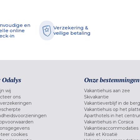
nvoudige en
Verzekering &
elle online
veilige betaling
eck-in
 Odalys
Onze bestemmingen
jn wij
Vakantiehuis aan zee
cteer ons
Skivakantie
verzekeringen
Vakantieverblijf in de ber
scherpte
Vakantiehuis op het platt
dheidsvoorzieningen
Aparthotels in het centr
opvoorwaarden
Vakantiehuis in Corsica
oonsgegevens
Vakantieaccommodaties 
teer cookies
Italië et Kroatië