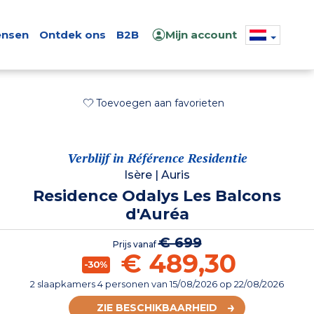
nsen
Ontdek ons
B2B
Mijn account
Toevoegen aan favorieten
Verblijf in Référence Residentie
Isère
|
Auris
Residence Odalys Les Balcons
d'Auréa
€ 699
Prijs vanaf
€ 489,30
-30%
2 slaapkamers 4 personen
van
15/08/2026
op 22/08/2026
ZIE BESCHIKBAARHEID