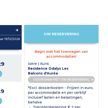
UW RESERVERING
aar 19/12/2026
Begin met het toevoegen van
accommodaties!
29
Isère | Auris
Residence Odalys Les
Balcons d'Auréa
DOORGAAN MET UW RESERVERING
*Excl. dossierkosten - Prijzen in euro,
29
per accommodatie en per verblijf
inclusief lasten en belastingen,
behalve
Toeristenbelasting: € 2 per