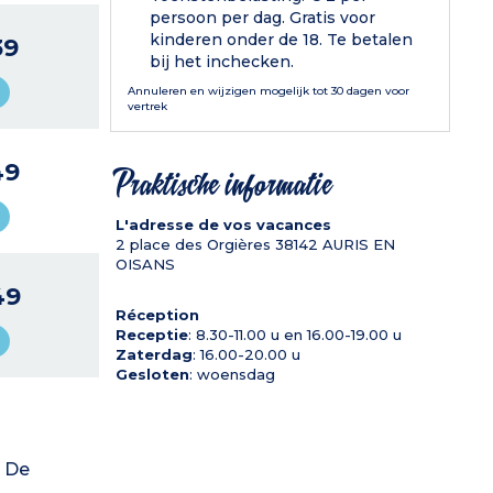
persoon per dag. Gratis voor
kinderen onder de 18. Te betalen
39
bij het inchecken.
Annuleren en wijzigen mogelijk tot 30 dagen voor
vertrek
49
Praktische informatie
L'adresse de vos vacances
2 place des Orgières
38142
AURIS EN
OISANS
49
Réception
Receptie
: 8.30-11.00 u en 16.00-19.00 u
Zaterdag
: 16.00-20.00 u
Gesloten
: woensdag
0 De