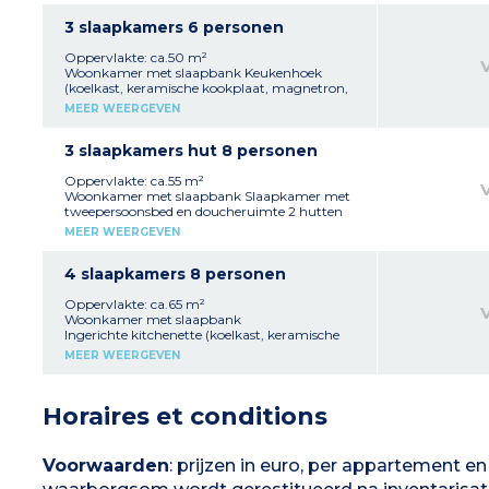
Slaapkamer met tweepersoonsbed Cabine met
2 stapelbedden (deur en raam)
3 slaapkamers 6 personen
Badkamer, aparte wc
Alle 2-kamer cabine (kleine kamer met
Oppervlakte: ca.50 m²
raam)woningen voor 6 personen bevinden
Woonkamer met slaapbank Keukenhoek
zich aan de oostkant
.
(koelkast, keramische kookplaat, magnetron,
vaatwasser, waterkoker, broodrooster,
MEER WEERGEVEN
capsulekoffiezetapparaat)
Slaapkamer met tweepersoonsbed en eigen
doucheruimte
3 slaapkamers hut 8 personen
Slaapkamer met 2 eenpersoonsbedden
Badkamer met aparte wc
Oppervlakte: ca.55 m²
Woonkamer met slaapbank Slaapkamer met
tweepersoonsbed en doucheruimte 2 hutten
met stapelbed (raam en deur) Ingerichte
MEER WEERGEVEN
kitchenette (koelkast, keramische kookplaat,
magnetron, vaatwasser, waterkoker,
broodrooster, capsulekoffiezetapparaat)
4 slaapkamers 8 personen
Badkamer
1 Aparte wc
Oppervlakte: ca.65 m²
Woonkamer met slaapbank
Ingerichte kitchenette (koelkast, keramische
kookplaat, magnetron, vaatwasser,
MEER WEERGEVEN
waterkoker, broodrooster,
capsulekoffiezetapparaat)
1 Slaapkamer met tweepersoonsbed
Horaires et conditions
1 Slaapkamer met tweepersoonsbed en
doucheruimte
1 Cabine met stapelbed (deur en raam)
Badkamer
Voorwaarden
: prijzen in euro, per appartement e
1 Aparte wc