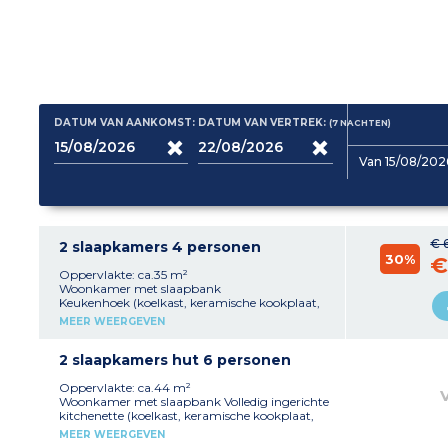
DATUM VAN AANKOMST:
DATUM VAN VERTREK:
(7
NACHTEN
)
Van 15/08/202
€ 
2 slaapkamers 4 personen
30%
€
Oppervlakte: ca.35 m²
Woonkamer met slaapbank
Keukenhoek (koelkast, keramische kookplaat,
magnetron, vaatwasser,
MEER WEERGEVEN
waterkoker, broodrooster,
capsulekoffiezetapparaat)
Slaapkamer met tweepersoonsbed Badkamer
2 slaapkamers hut 6 personen
met wc
Oppervlakte: ca.44 m²
Woonkamer met slaapbank Volledig ingerichte
kitchenette (koelkast, keramische kookplaat,
magnetron, vaatwasser, waterkoker,
MEER WEERGEVEN
broodrooster, capsulekoffiezetapparaat)