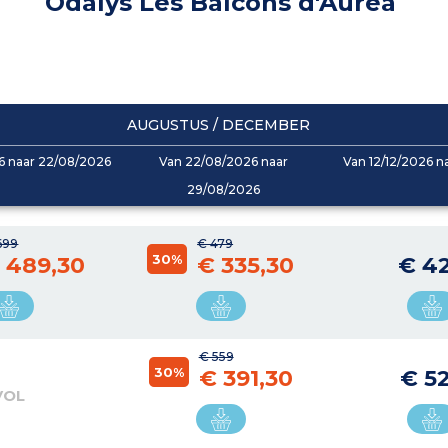
Odalys Les Balcons d'Auréa
AUGUSTUS / DECEMBER
6 naar 22/08/2026
Van 22/08/2026 naar
Van 12/12/2026 n
29/08/2026
699
€ 479
30%
 489,30
€ 335,30
€ 4
€ 559
30%
€ 391,30
€ 5
VOL