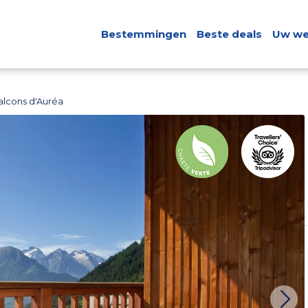
Bestemmingen
Beste deals
Uw we
alcons d'Auréa