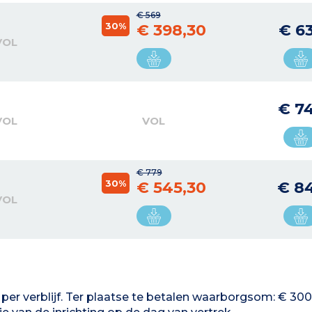
€ 569
30%
€ 398,30
€ 6
VOL
€ 7
VOL
VOL
€ 779
30%
€ 545,30
€ 8
VOL
n per verblijf. Ter plaatse te betalen waarborgsom: € 30