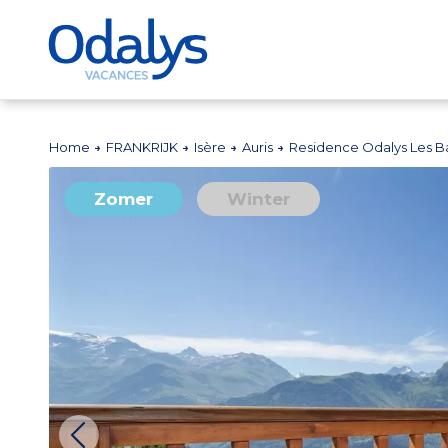
Home
FRANKRIJK
Isère
Auris
Residence Odalys Les B
Zomer
Winter