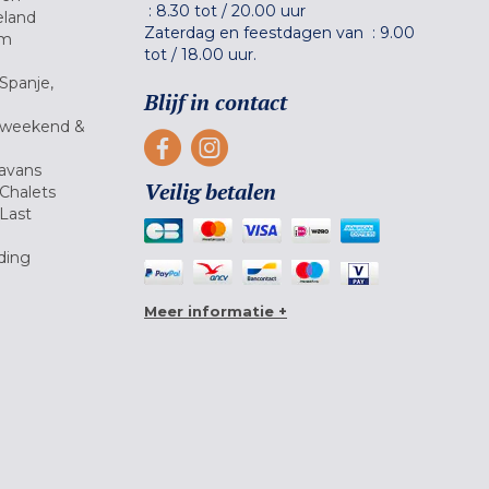
:
8.30 tot
/
20.00 uur
eland
Zaterdag en feestdagen van :
9.00
um
tot
/
18.00 uur.
Spanje,
Blijf in contact
 weekend &
avans
Veilig betalen
Chalets
Last
ding
Meer informatie +