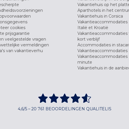
scherpte
Vakantiehuis op het platt
dheidsvoorzieningen
Aparthotels in het centr
opvoorwaarden
Vakantiehuis in Corsica
oonsgegevens
Vakantieaccommodaties 
teer cookies
Italië et Kroatië
e prijsgarantie
Vakantieaccommodaties
en veelgestelde vragen
kort verblijf
wettelijke vermeldingen
Accommodaties in stacar
's van vakantieverhu
Vakantieaccommodaties 
Vakantieaccommodaties 
minute
Vakantiehuis in de aanbie
4,6/5 – 20 761 BEOORDELINGEN QUALITELIS