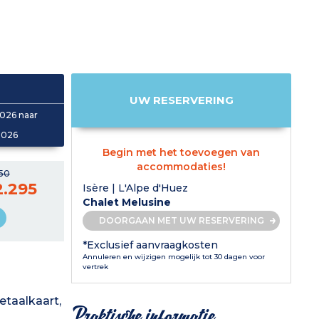
UW RESERVERING
026 naar
2026
Begin met het toevoegen van
accommodaties!
550
2.295
Isère | L'Alpe d'Huez
Chalet Melusine
DOORGAAN MET UW RESERVERING
*Exclusief aanvraagkosten
Annuleren en wijzigen mogelijk tot 30 dagen voor
vertrek
etaalkaart,
Praktische informatie