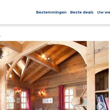
Bestemmingen
Beste deals
Uw we
e