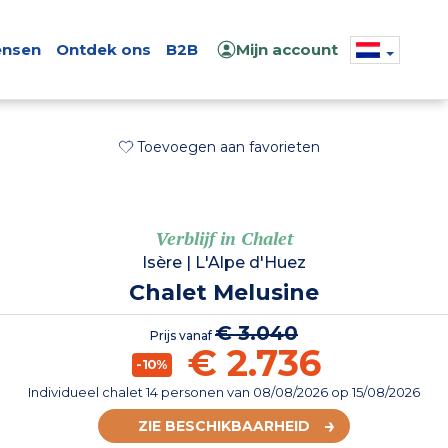
nsen
Ontdek ons
B2B
Mijn account
Toevoegen aan favorieten
Verblijf in Chalet
Isère
|
L'Alpe d'Huez
Chalet Melusine
€ 3.040
Prijs vanaf
€ 2.736
-10%
Individueel chalet 14 personen
van
08/08/2026
op 15/08/2026
ZIE BESCHIKBAARHEID