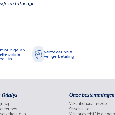
kje en tatoeage.
nvoudige en
Verzekering &
elle online
veilige betaling
eck-in
 Odalys
Onze bestemmingen
jn wij
Vakantiehuis aan zee
cteer ons
Skivakantie
verzekeringen
Vakantieverblijf in de ber