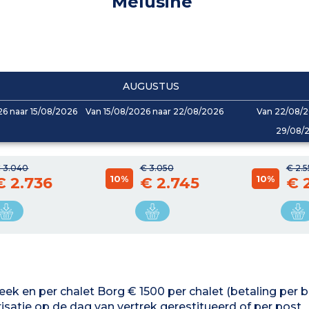
Melusine
AUGUSTUS
6 naar 15/08/2026
Van 15/08/2026 naar 22/08/2026
Van 22/08/2
29/08/
 3.040
€ 3.050
€ 2.
10%
10%
€ 2.736
€ 2.745
€ 
 week en per chalet Borg € 1500 per chalet (betaling per b
satie op de dag van vertrek gerestitueerd of per post