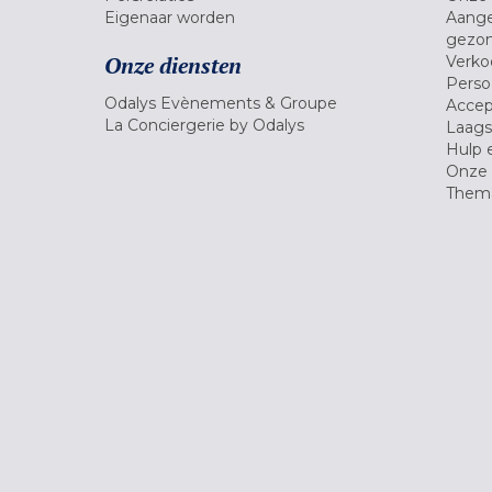
Eigenaar worden
Aange
gezon
Onze diensten
Verko
Pers
Odalys Evènements & Groupe
Accep
La Conciergerie by Odalys
Laagst
Hulp 
Onze 
Thema