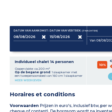
DATUM VAN AANKOMST:
DATUM VAN VERTREK:
(7
NACHTEN
)
Van 08/08/202
€
Individueel chalet 14 personen
10%
Oppervlakte: ca.200 m²
Op de begane grond
: 1 slaapkamer met
een tweepersoonsbed van 160 cm 1 slaapkamer
met een stapelbed 1 doucheruimte en een toilet
MEER WEERGEVEN
Sauna Verwarmde garage voor een auto Skirek
Wasruimte met wasmachine en droger, een
vriezer
Op de 1e verdieping
: Woonkamer:
Horaires et conditions
woonkamer met open haard, ontspannende
gezelschapsspelen, Tv-lounge, DVD, HIFI, Wifi
Eetkamer Uitgeruste keuken met oven,
magnetron, koelkast, glaskeramiekplaten, tafel
Voorwaarden
Prijzen in euro's, inclusief btw, per
en stoelen, koffiezetapparaat, broodrooster,
cheque of contant). De borgsom wordt na inventari
raclettemachines ...
Op de 2e verdieping
: 2