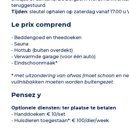
slaapkamers met elk een tweepersoonsbed van
teruggestuurd.
160 cm Badkamer en een wc 3 slaapkamers
met twee eenpersoonsbedden, waarvan één
Tijden
: sleutel ophalen op zaterdag vanaf 17.00 u 
met 1 doucheruimte en wc Gedeelde
doucheruimte voor de 2 andere slaapkamers
Buiten overdekt
Bubbelbad
Le prix comprend
- Beddengoed en theedoeken
- Sauna
- Hottub (buiten overdekt)
- Verwarmde garage (voor één auto)
- Eindschoonmaak*
*
met uitzondering van afwas (moet schoon en n
vuilnisbakken moeten worden buitengezet
Pensez y
Optionele diensten: ter plaatse te betalen
- Handdoeken: € 10/set
- Huisdieren toegestaan*: € 100/dier/week