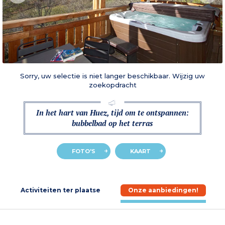
Sorry, uw selectie is niet langer beschikbaar. Wijzig uw
zoekopdracht
In het hart van Huez, tijd om te ontspannen:
bubbelbad op het terras
FOTO'S
KAART
e
Activiteiten ter plaatse
Onze aanbiedingen!