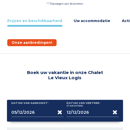
Toevoegen aan favorieten
Prijzen en beschikbaarheid
Uw accommodatie
Acti
Onze aanbiedingen!
Boek uw vakantie in onze Chalet
Le Vieux Logis
DATUM VAN AANKOMST:
DATUM VAN VERTREK:
(7
NACHTEN
)