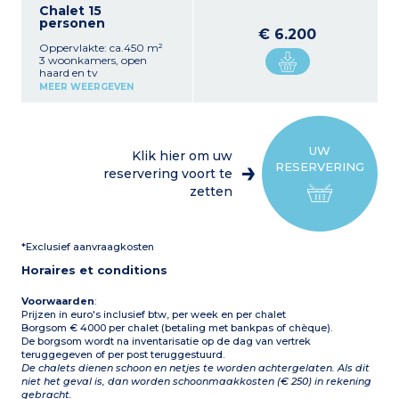
Chalet 15
personen
€ 6.200
Oppervlakte: ca.450 m²
3 woonkamers, open
haard en tv
Eetkamer met 2 tafels
MEER WEERGEVEN
Volledig uitgeruste keuken
(oven, magnetron, 6 pits
gaskookplaat, raclette-
apparaat,
filterkoffiezetapparaat,
UW
Klik hier om uw
koffiecupmachines,
RESERVERING
koelkast, vriezer, etc.)
reservering voort te
8 kamers
:
elke kamer
zetten
heeft een eigen
badkamer (douche of
bad) en wc
- 4 tweepersoonskamers
*Exclusief aanvraagkosten
met 1 tweepersoonsbed
- 3 twinkamers met 2
Horaires et conditions
eenpersoonsbedden
- 1 slaapkamer met 1
eenpersoonsbed
Voorwaarden
:
1 panoramisch terras
Prijzen in euro's inclusief btw, per week en per chalet
Borgsom € 4000 per chalet (betaling met bankpas of chèque).
De borgsom wordt na inventarisatie op de dag van vertrek
teruggegeven of per post teruggestuurd.
De chalets dienen schoon en netjes te worden achtergelaten. Als dit
niet het geval is, dan worden schoonmaakkosten (€ 250) in rekening
gebracht.