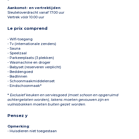
Aankomst- en vertrektijden
:
Sleuteloverdracht vanaf 17.00 uur
Vertrek vóór 10.00 uur
Le prix comprend
- Wifi-toegang
- Tv (internationale zenders)
- Sauna
- Speelzaal
- Parkeerplaats (3 plekken)
- Wasmachine en droger
- Babyset (reserveren verplicht)
- Beddengoed
- Badlinnen
- Schoonmaakmiddelenset
- Eindschoonmaak*
*
Exclusief keuken en serviesgoed (moet schoon en opgeruimd
achtergelaten worden), lakens moeten gevouwen zijn en
vuilnisbakken moeten buiten gezet worden
.
Pensez y
Opmerking
:
- Huisdieren niet toegestaan