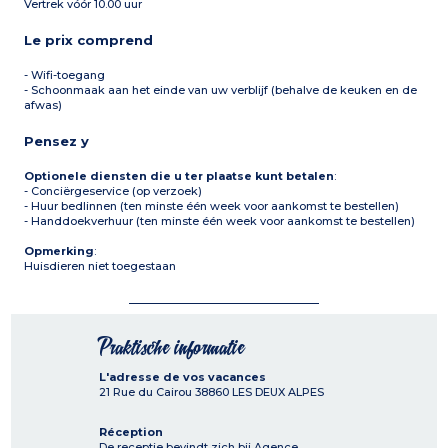
Vertrek vóór 10.00 uur
Le prix comprend
- Wifi-toegang
- Schoonmaak aan het einde van uw verblijf (behalve de keuken en de
afwas)
Pensez y
Optionele diensten die u ter plaatse kunt betalen
:
- Conciërgeservice (op verzoek)
- Huur bedlinnen (ten minste één week voor aankomst te bestellen)
- Handdoekverhuur (ten minste één week voor aankomst te bestellen)
Opmerking
:
Huisdieren niet toegestaan
Praktische informatie
L'adresse de vos vacances
21 Rue du Cairou
38860
LES DEUX ALPES
Réception
De receptie bevindt zich bij Agence