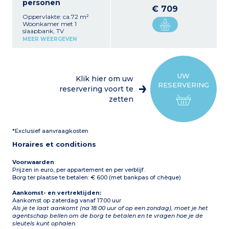
personen
€ 709
Oppervlakte: ca.72 m²
Woonkamer met 1
slaapbank, TV
Kitchenette (keramische
MEER WEERGEVEN
kookplaat, magnetron,
vaatwasser, waterkoker,
broodrooster,
koffiezetapparaat met
capsules, racletteset)
UW
Klik hier om uw
1 slaapkamer met 1
RESERVERING
tweepersoonsbed
reservering voort te
1 slaapkamer met 2
zetten
eenpersoonsbedden
Badkamer
Aparte WC
Appartement gelegen op
*Exclusief aanvraagkosten
de eerste verdieping
Horaires et conditions
Voorwaarden
:
Prijzen in euro, per appartement en per verblijf.
Borg ter plaatse te betalen: € 600 (met bankpas of chèque)
Aankomst- en vertrektijden:
Aankomst op zaterdag vanaf 17.00 uur
Als je te laat aankomt (na 18.00 uur of op een zondag), moet je het
agentschap bellen om de borg te betalen en te vragen hoe je de
sleutels kunt ophalen.