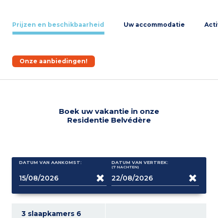
Prijzen en beschikbaarheid
Uw accommodatie
Acti
Onze aanbiedingen!
Boek uw vakantie in onze
Residentie Belvédère
DATUM VAN AANKOMST:
DATUM VAN VERTREK:
(7
NACHTEN
)
3 slaapkamers 6