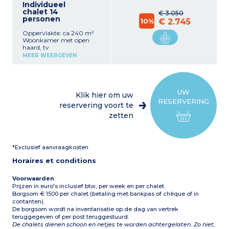
Individueel
chalet 14
€ 3.050
personen
10%
€ 2.745
Oppervlakte: ca.240 m²
Woonkamer met open
haard, tv
Volledig uitgeruste keuken
MEER WEERGEVEN
(oven, magnetron,
vaatwasser, koelkast,
vriezer, raclette-machine,
filterkoffiezetapparaat,
capsule koffiezetapparaat,
UW
Klik hier om uw
broodrooster, kookplaat)
RESERVERING
6 slaapkamers
reservering voort te
:
elk met
tv en eigen badkamer
zetten
(douche en wc)
- 5 slaapkamers met
tweepersoonsbedden (160
cm)
*Exclusief aanvraagkosten
- 1 slaapkamer met 4
eenpersoonsbedden (90
Horaires et conditions
cm)
Panoramisch terras met
bubbelbad
Voorwaarden
:
Prijzen in euro's inclusief btw, per week en per chalet.
Borgsom € 1500 per chalet (betaling met bankpas of chèque of in
contanten).
De borgsom wordt na inventarisatie op de dag van vertrek
teruggegeven of per post teruggestuurd.
De chalets dienen schoon en netjes te worden achtergelaten. Zo niet,