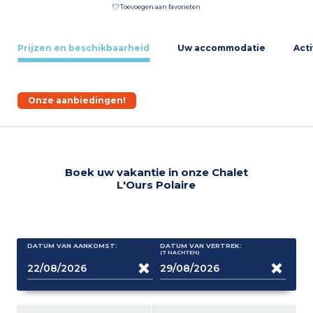
Toevoegen aan favorieten
Prijzen en beschikbaarheid
Uw accommodatie
Acti
Onze aanbiedingen!
Boek uw vakantie in onze Chalet
L'Ours Polaire
DATUM VAN AANKOMST:
DATUM VAN VERTREK:
(7
NACHTEN
)