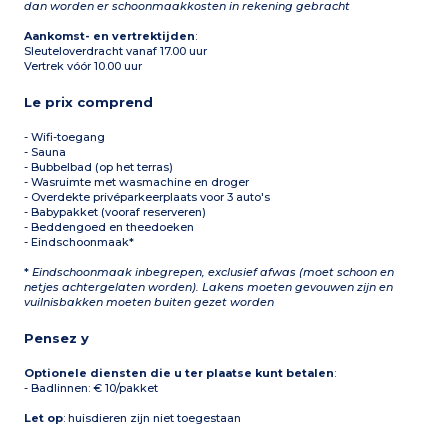
dan worden er schoonmaakkosten in rekening gebracht
Aankomst- en vertrektijden
:
Sleuteloverdracht vanaf 17.00 uur
Vertrek vóór 10.00 uur
Le prix comprend
- Wifi-toegang
- Sauna
- Bubbelbad (op het terras)
- Wasruimte met wasmachine en droger
- Overdekte privéparkeerplaats voor 3 auto's
- Babypakket (vooraf reserveren)
- Beddengoed en theedoeken
- Eindschoonmaak*
*
Eindschoonmaak inbegrepen, exclusief afwas (moet schoon en
netjes achtergelaten worden). Lakens moeten gevouwen zijn en
vuilnisbakken moeten buiten gezet worden
Pensez y
Optionele diensten die u ter plaatse kunt betalen
:
- Badlinnen: € 10/pakket
Let op
: huisdieren zijn niet toegestaan