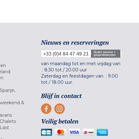
Nieuws en reserveringen
Gratis service +
+33 (0)4 84 47 49 21
gesprekskosten
van maandag tot en met vrijdag van
gen
:
8.30 tot
/
20.00 uur
eland
Zaterdag en feestdagen van :
9.00
um
tot
/
18.00 uur.
Spanje,
Blijf in contact
 weekend &
avans
Veilig betalen
Chalets
Last