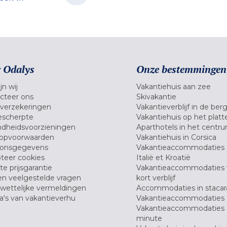
 Odalys
Onze bestemmingen
jn wij
Vakantiehuis aan zee
cteer ons
Skivakantie
verzekeringen
Vakantieverblijf in de ber
scherpte
Vakantiehuis op het platt
dheidsvoorzieningen
Aparthotels in het centr
opvoorwaarden
Vakantiehuis in Corsica
oonsgegevens
Vakantieaccommodaties 
teer cookies
Italië et Kroatië
e prijsgarantie
Vakantieaccommodaties
en veelgestelde vragen
kort verblijf
wettelijke vermeldingen
Accommodaties in stacar
's van vakantieverhu
Vakantieaccommodaties 
Vakantieaccommodaties 
minute