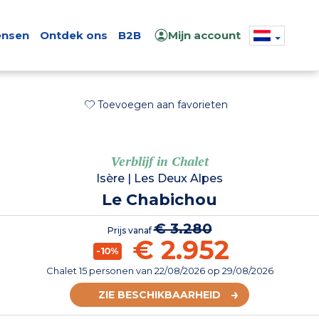
nsen
Ontdek ons
B2B
Mijn account
Toevoegen aan favorieten
Verblijf in Chalet
Isère
|
Les Deux Alpes
Le Chabichou
€ 3.280
Prijs vanaf
€ 2.952
-10%
Chalet 15 personen
van
22/08/2026
op 29/08/2026
ZIE BESCHIKBAARHEID