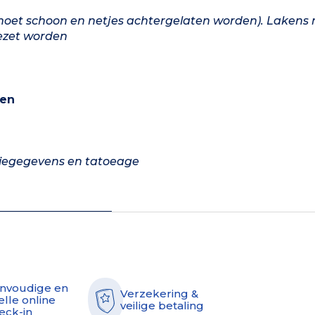
moet schoon en netjes achtergelaten worden). Lakens
ezet worden
len
tiegegevens en tatoeage
nvoudige en
Verzekering &
elle online
veilige betaling
eck-in