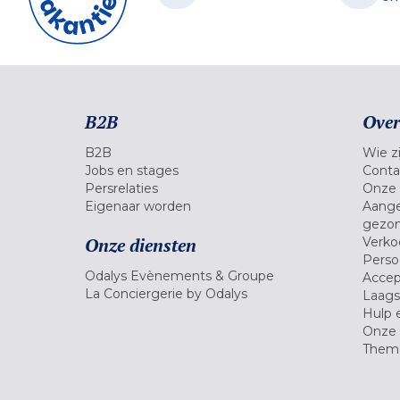
B2B
Over
B2B
Wie zi
Jobs en stages
Conta
Persrelaties
Onze 
Eigenaar worden
Aange
gezon
Onze diensten
Verko
Pers
Odalys Evènements & Groupe
Accep
La Conciergerie by Odalys
Laagst
Hulp 
Onze 
Thema