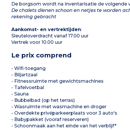
Panoramisch terras met ligstoelen op het
De borgsom wordt na inventarisatie de volgende 
zuiden, een patio en een bubbelbad
De chalets dienen schoon en netjes te worden ac
rekening gebracht
Aankomst- en vertrektijden
:
Sleuteloverdracht vanaf 17.00 uur
Vertrek voor 10.00 uur
Le prix comprend
- Wifi-toegang
- Biljartzaal
- Fitnessruimte met gewichtsmachines
- Tafelvoetbal
- Sauna
- Bubbelbad (op het terras)
- Wasruimte met wasmachine en droger
- Overdekte privéparkeerplaats voor 3 auto's
- Babypakket (vooraf reserveren)
- Schoonmaak aan het einde van het verblijf*