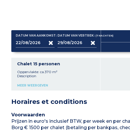
DATUM VAN AANKOMST:
DATUM VAN VERTREK:
(7
NACHTEN
)
Chalet 15 personen
Oppervlakte: ca.370 m²
Description
Woonkamer met open haard, 2 banken en
MEER WEERGEVEN
satelliet TV
Volledig uitgeruste keuken (oven, magnetron,
vaatwasser, koelkast, vriezer,
Horaires et conditions
raclettebenodigdheden, filterkoffiezetapparaat,
capsulekoffiezetapparaat...)
5 slaapkamers
:
elk met een eigen
badkamer (douche en WC)
Voorwaarden
- 2 tweepersoonskamers
Prijzen in euro's inclusief BTW, per week en per cha
- 2 tweepersoonskamers met slaapbank
- 1 slaapkamer met 2 bedden x 2 stapelbedden,
Borg € 1500 per chalet (betaling per bankpas, cheq
1 slaapbank en 1 eenpersoonsbed