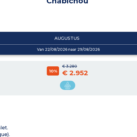
Chabichou
AUGUSTUS
Van 22/08/2026 naar 29/08/2026
€ 3.280
10%
€ 2.952
let.
ue).