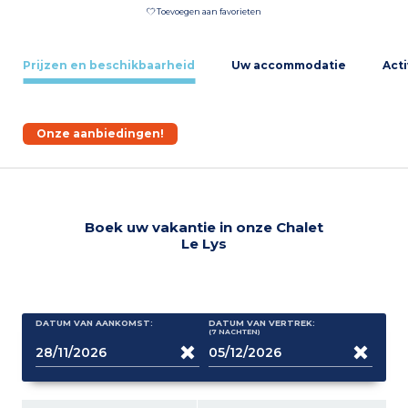
Toevoegen aan favorieten
Prijzen en beschikbaarheid
Uw accommodatie
Acti
Onze aanbiedingen!
Boek uw vakantie in onze Chalet
Le Lys
DATUM VAN AANKOMST:
DATUM VAN VERTREK:
(7
NACHTEN
)