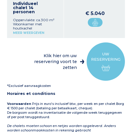
Individueel
chalet 14
personen
€ 5.040
Oppervlakte: ca.300 m²
Woonkamer met
houtkachel
Volledig ingerichte open
MEER WEERGEVEN
keuken (oven, magnetron,
koffiezetapparaat,
racletteapparaat,
vaatwasser, keramische
kookplaat, koelkast,
UW
Klik hier om uw
broodrooster...)
6
RESERVERING
slaapkamers met elk
reservering voort te
een eigen badkamer:
zetten
Woonkamer beneden: 1
slaapkamer met 2
eenpersoonsbedden plus
douche en wastafel Boven:
*Exclusief aanvraagkosten
1 slaapkamer met 2
eenpersoonsbedden
Horaires et conditions
douche, wastafel, wc 1
slaapkamer met 1
tweepersoonsbed 180 bad,
Voorwaarden
Prijs in euro's inclusief btw, per week en per chalet Borg
wastafel, wc 1 slaapkamer
€ 1500 per chalet (betaling per betaalkaart, cheque).
met 2 eenpersoonsbedden,
De borgsom wordt na inventarisatie de volgende week teruggegeven
bad, wastafel, wc 1
of per post teruggestuurd.
slaapkamer met een
stapelbed douche,
De chalets moeten schoon en netjes worden opgeleverd. Anders
wastafel, wc 1 slaapkamer
worden schoonmaakkosten in rekening gebracht
met 1 stapelbed en 2