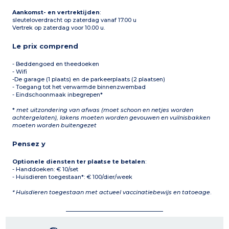
eenpersoonsbedden
Aankomst- en vertrektijden
:
douche, wastafel, wc
sleuteloverdracht op zaterdag vanaf 17.00 u
Vertrek op zaterdag voor 10.00 u.
Le prix comprend
- Beddengoed en theedoeken
- Wifi
-De garage (1 plaats) en de parkeerplaats (2 plaatsen)
- Toegang tot het verwarmde binnenzwembad
- Eindschoonmaak inbegrepen*
*
met uitzondering van afwas (moet schoon en netjes worden
achtergelaten), lakens moeten worden gevouwen en vuilnisbakken
moeten worden buitengezet
Pensez y
Optionele diensten ter plaatse te betalen
:
- Handdoeken: € 10/set
- Huisdieren toegestaan*: € 100/dier/week
* Huisdieren toegestaan met actueel vaccinatiebewijs en tatoeage
.