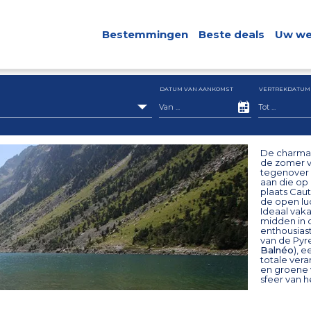
Bestemmingen
Beste deals
Uw we
DATUM VAN AANKOMST
VERTREKDATUM
De charman
de zomer v
tegenover 
aan die op
plaats Caut
de open lu
Ideaal vaka
midden in 
enthousias
van de Pyr
Balnéo
), 
totale vera
en groene v
sfeer van h