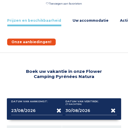
Toevoegen aan favorieten
Prijzen en beschikbaarheid
Uw accommodatie
Acti
Onze aanbiedingen!
Boek uw vakantie in onze Flower
Camping Pyrénées Natura
DATUM VAN AANKOMST:
DATUM VAN VERTREK:
(7
NACHTEN
)