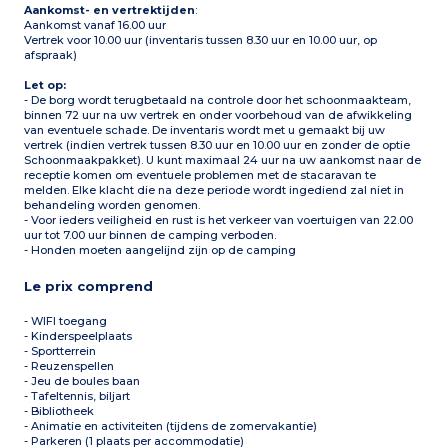
Aankomst- en vertrektijden
:
Aankomst vanaf 16.00 uur
Vertrek voor 10.00 uur (inventaris tussen 8.30 uur en 10.00 uur, op
afspraak)
Let op:
- De borg wordt terugbetaald na controle door het schoonmaakteam,
binnen 72 uur na uw vertrek en onder voorbehoud van de afwikkeling
van eventuele schade. De inventaris wordt met u gemaakt bij uw
vertrek (indien vertrek tussen 8.30 uur en 10.00 uur en zonder de optie
Schoonmaakpakket). U kunt maximaal 24 uur na uw aankomst naar de
receptie komen om eventuele problemen met de stacaravan te
melden. Elke klacht die na deze periode wordt ingediend zal niet in
behandeling worden genomen.
- Voor ieders veiligheid en rust is het verkeer van voertuigen van 22.00
uur tot 7.00 uur binnen de camping verboden.
- Honden moeten aangelijnd zijn op de camping
Le prix comprend
- WIFI toegang
- Kinderspeelplaats
- Sportterrein
- Reuzenspellen
- Jeu de boules baan
- Tafeltennis, biljart
- Bibliotheek
- Animatie en activiteiten (tijdens de zomervakantie)
- Parkeren (1 plaats per accommodatie)