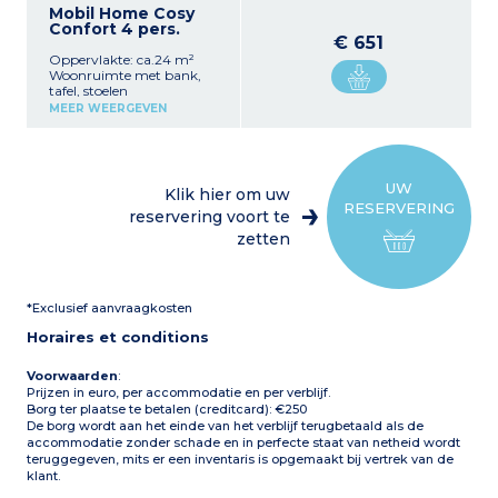
Mobil Home Cosy
Confort 4 pers.
€ 651
Oppervlakte: ca.24 m²
Woonruimte met bank,
tafel, stoelen
Uitgeruste keuken
MEER WEERGEVEN
(tafelmodel koelkast,
magnetron,
filterkoffiezetapparaat,
etc.)
1 slaapkamer met 1
UW
Klik hier om uw
tweepersoonsbed (140 x
RESERVERING
190 cm)
reservering voort te
1 slaapkamer met 2
zetten
eenpersoonsbedden (70 x
180 cm)
Badkamer met douche,
wastafel
*Exclusief aanvraagkosten
Apart toilet
Overdekt terras met
Horaires et conditions
tuinmeubilair
Max. capaciteit: 4
personen
Voorwaarden
:
Prijzen in euro, per accommodatie en per verblijf.
Let op:
Borg ter plaatse te betalen (creditcard): €250
Accommodatie
De borg wordt aan het einde van het verblijf terugbetaald als de
beschikbaar van zondag
accommodatie zonder schade en in perfecte staat van netheid wordt
tot woensdag
teruggegeven, mits er een inventaris is opgemaakt bij vertrek van de
klant.