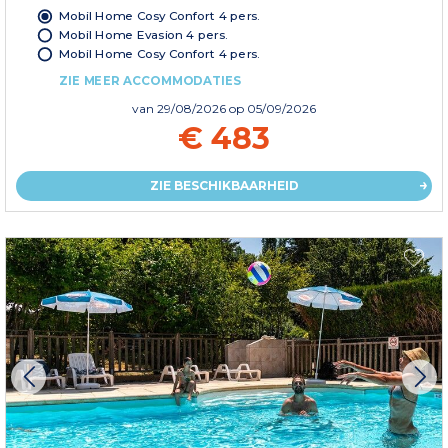
Mobil Home Cosy Confort 4 pers.
Mobil Home Evasion 4 pers.
Mobil Home Cosy Confort 4 pers.
ZIE MEER ACCOMMODATIES
van
29/08/2026
op 05/09/2026
€ 483
ZIE BESCHIKBAARHEID