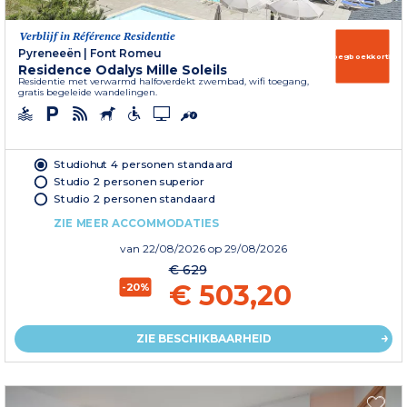
Verblijf in Référence Residentie
Pyreneeën
|
Font Romeu
Vroegboekkorting
Residence Odalys Mille Soleils
Residentie met verwarmd halfoverdekt zwembad, wifi toegang,
gratis begeleide wandelingen.
Studiohut 4 personen standaard
Studio 2 personen superior
Studio 2 personen standaard
ZIE MEER ACCOMMODATIES
van
22/08/2026
op 29/08/2026
€ 629
€ 503,20
-20%
ZIE BESCHIKBAARHEID