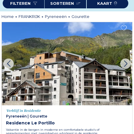
FILTEREN
SORTEREN
KAART
trakteren op een moment van pure ontspanning in de spa. Eén ding is
zeker, Gourette zal aan al uw wensen voldoen!
Home
FRANKRIJK
Pyreneeën
Gourette
Verblijf in Residentie
Pyreneeën
|
Gourette
Residence Le Portillo
Vakantie in de bergen in moderne en comfortabele studio's of
appartementen met zwembad en whirlpool in de residentie....