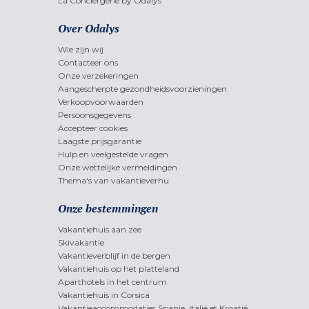
La Conciergerie by Odalys
Over Odalys
Wie zijn wij
Contacteer ons
Onze verzekeringen
Aangescherpte gezondheidsvoorzieningen
Verkoopvoorwaarden
Persoonsgegevens
Accepteer cookies
Laagste prijsgarantie
Hulp en veelgestelde vragen
Onze wettelijke vermeldingen
Thema's van vakantieverhu
Onze bestemmingen
Vakantiehuis aan zee
Skivakantie
Vakantieverblijf in de bergen
Vakantiehuis op het platteland
Aparthotels in het centrum
Vakantiehuis in Corsica
Vakantieaccommodaties Spanje, Italië et Kroatië