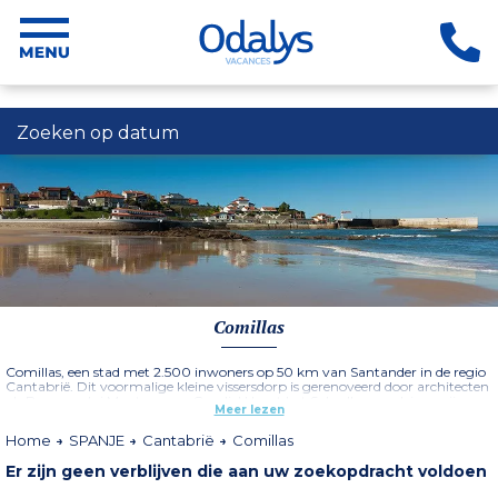
Zoeken op datum
Comillas
Comillas, een stad met 2.500 inwoners op 50 km van Santander in de regio
Cantabrië. Dit voormalige kleine vissersdorp is gerenoveerd door architecten
als Domenech i Montaner en Gaudi. U kunt het Sobrellano-paleis en zijn
Meer lezen
kapel, de Pauselijke Universiteit en Gaudà­'s 'Capriocho' bezoeken. Comillas
is een uniek historisch en artistiek centrum geworden.
Home
SPANJE
Cantabrië
Comillas
Er zijn geen verblijven die aan uw zoekopdracht voldoen