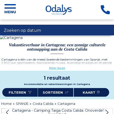
Zoeken op datum
Vakantieverhuur in Cartagena: een zonnige culturele
ontsnapping aan de Costa Calida
Cartagena is één van de meest boeiende bestemmingen van Spanje, met
2.500 jaar geschiedenis, fascinerende musea, levendige straatjes en stralende
mediterrane landschappen. Tussen het Romeinse theater, de historische
Meer lezen
haven, archeologische musea en stranden biedt de stad een perfecte balans
tussen cultuur, ontspanning en zon. Ideaal voor een verblijf met familie, met
z’n tweeën of met vrienden, belooft Cartagena een authentieke en
1 resultaat
verrassende ervaring in het hart van de Costa Cálida. Een niet te missen
bestemming voor uw volgende vakantie in Spanje.
Accommodatie en vakantiewoningen in Cartagena
Meer informatie
FILTEREN
SORTEREN
KAART
Home
SPANJE
Costa Calida
Cartagena