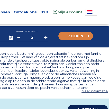
nsen
Ontdek ons
B2B
Mijn account
AANTAL PERSONEN
ZOEKEN
 een ideale bestemming voor een vakantie in de zon, met familie,
 uw partner. Het land van de Anjers staat bekend om zijn
nde uitzichten, uitgestrekte nationale parken en kristalheldere
 trekt met zijn diversiteit veel reizigers aan. Geniet van een zacht
n warm onthaal door de plaatselijke bevolking, een gulle
e en een karakteristieke levenslust door uw vakantiewoning in
e boeken. Portugal, omgeven door de Atlantische Oceaan en
de pracht van zijn natuur, biedt u een ruime keuze aan regio's om
rgie op te doen. In de schitterende
Algarve
met zijn kristalheldere
lige kliffen en beroemde golfbanen : huur uw appartement in
 laat u verrassen door de pracht van dit charmante land!
Meer informatie