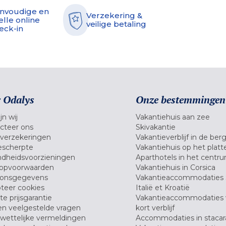
nvoudige en
Verzekering &
elle online
veilige betaling
eck-in
 Odalys
Onze bestemmingen
jn wij
Vakantiehuis aan zee
cteer ons
Skivakantie
verzekeringen
Vakantieverblijf in de ber
scherpte
Vakantiehuis op het platt
dheidsvoorzieningen
Aparthotels in het centr
opvoorwaarden
Vakantiehuis in Corsica
oonsgegevens
Vakantieaccommodaties 
teer cookies
Italië et Kroatië
e prijsgarantie
Vakantieaccommodaties
en veelgestelde vragen
kort verblijf
wettelijke vermeldingen
Accommodaties in stacar