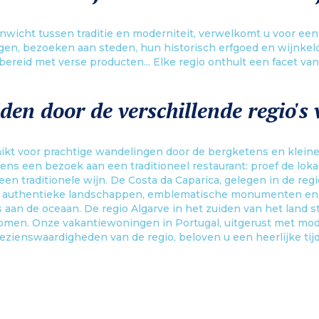
nwicht tussen traditie en moderniteit, verwelkomt u voor een 
en, bezoeken aan steden, hun historisch erfgoed en wijnkeld
bereid met verse producten... Elke regio onthult een facet van
iden door de verschillende regio's
hikt voor prachtige wandelingen door de bergketens en klein
ns een bezoek aan een traditioneel restaurant: proef de lokal
een traditionele wijn. De Costa da Caparica, gelegen in de re
n authentieke landschappen, emblematische monumenten en de
s aan de oceaan. De regio Algarve in het zuiden van het land
en. Onze vakantiewoningen in Portugal, uitgerust met modern
bezienswaardigheden van de regio, beloven u een heerlijke tij