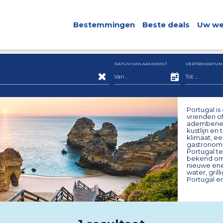
Bestemmingen
Beste deals
Uw we
DATUM VAN AANKOMST
VERTREKDATUM
Portugal is
vrienden of
adembeneme
kustlijn en
klimaat, ee
gastronomi
Portugal t
bekend om 
nieuwe ene
water, gril
Portugal en