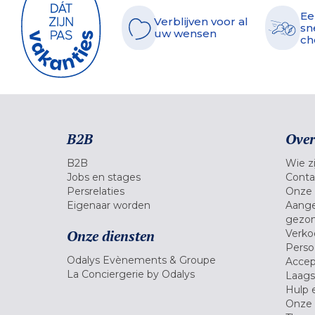
Ee
Verblijven voor al
sn
uw wensen
ch
B2B
Over
B2B
Wie zi
Jobs en stages
Conta
Persrelaties
Onze 
Eigenaar worden
Aange
gezon
Onze diensten
Verko
Pers
Odalys Evènements & Groupe
Accep
La Conciergerie by Odalys
Laagst
Hulp 
Onze 