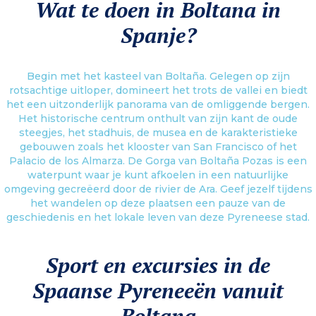
Wat te doen in Boltana in
vervolledigen een rijke culturele ervaring voor een echt verkwikkend verblijf
in Spanje.
Spanje?
Meer informatie
Begin met het kasteel van Boltaña. Gelegen op zijn
rotsachtige uitloper, domineert het trots de vallei en biedt
het een uitzonderlijk panorama van de omliggende bergen.
Het historische centrum onthult van zijn kant de oude
steegjes, het stadhuis, de musea en de karakteristieke
gebouwen zoals het klooster van San Francisco of het
Palacio de los Almarza. De Gorga van Boltaña Pozas is een
waterpunt waar je kunt afkoelen in een natuurlijke
omgeving gecreëerd door de rivier de Ara. Geef jezelf tijdens
het wandelen op deze plaatsen een pauze van de
geschiedenis en het lokale leven van deze Pyreneese stad.
Sport en excursies in de
Spaanse Pyreneeën vanuit