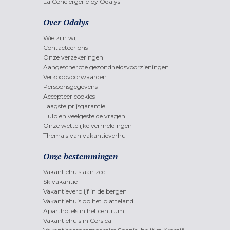
La Conciergerie by Odalys
Over Odalys
Wie zijn wij
Contacteer ons
Onze verzekeringen
Aangescherpte gezondheidsvoorzieningen
Verkoopvoorwaarden
Persoonsgegevens
Accepteer cookies
Laagste prijsgarantie
Hulp en veelgestelde vragen
Onze wettelijke vermeldingen
Thema's van vakantieverhu
Onze bestemmingen
Vakantiehuis aan zee
Skivakantie
Vakantieverblijf in de bergen
Vakantiehuis op het platteland
Aparthotels in het centrum
Vakantiehuis in Corsica