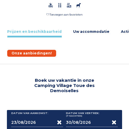
Toevoegen aan favorieten
Prijzen en beschikbaarheid
Uw accommodatie
Acti
Onze aanbiedingen!
Boek uw vakantie in onze
Camping Village Toue des
Demoiselles
DATUM VAN AANKOMST:
DATUM VAN VERTREK:
(7
NACHTEN
)