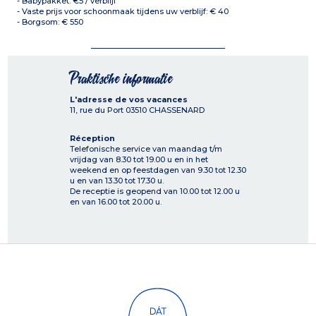
- Babypakket: €5 / verblijf
- Vaste prijs voor schoonmaak tijdens uw verblijf: € 40
- Borgsom: € 550
Praktische informatie
L'adresse de vos vacances
11, rue du Port
03510
CHASSENARD
Réception
Telefonische service van maandag t/m
vrijdag van 8.30 tot 19.00 u en in het
weekend en op feestdagen van 9.30 tot 12.30
u en van 13.30 tot 17.30 u.
De receptie is geopend van 10.00 tot 12.00 u
en van 16.00 tot 20.00 u.