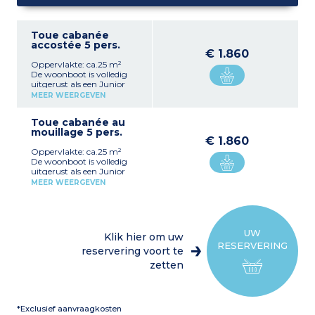
Toue cabanée
accostée 5 pers.
€ 1.860
Oppervlakte: ca.25 m²
De woonboot is volledig
uitgerust als een Junior
Suite toeristische
MEER WEERGEVEN
accommodatie, volgens de
standaard van een 4-
Toue cabanée au
sterren hotelkamer.
mouillage 5 pers.
Ze liggen aan de rand van
€ 1.860
de vijver.
Oppervlakte: ca.25 m²
Het houten huis van 25 m²
De woonboot is volledig
is ontworpen voor 5
uitgerust als een Junior
personen.
Suite toeristische
Aan boord vindt u
MEER WEERGEVEN
accommodatie, volgens de
Woonkamer met
standaard van een 4-
slaapbank
sterren hotelkamer.
De keuken: Senseo-
Het ligt voor anker en is
koffiezetapparaat,
per boot bereikbaar.
waterkoker, serviesgoed
UW
Klik hier om uw
Het houten huis van 25 m²
(bestek, glas, bord, kom,
RESERVERING
is ontworpen voor 5
reservering voort te
beker, steelpan,
personen.
koekenpan, flesopener),
zetten
Aan boord vindt u
magnetron, koelkast,
Woonkamer met
spoelbak, elektrische
slaapbank
kookplaat, tafel
De keuken: Senseo-
1 slaapkamer (beddengoed
*Exclusief aanvraagkosten
koffiezetapparaat,
en bedden opgemaakt bij