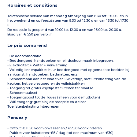
waterkoker, serviesgoed
aankomst)
Horaires et conditions
(bestek, glas, bord, kom,
- 1 tweepersoonsbed
beker, steelpan,
160*190
koekenpan, flesopener),
- 1 slaapbank 140*190
Telefonische service van maandag t/m vrijdag van 8.30 tot 19.00 u en in
magnetron, koelkast,
- 1 onderschuifbed 90*190
het weekend en op feestdagen van 9.30 tot 12.30 u en van 13.30 tot 17.30
spoelbak, elektrische
Sanitaire voorzieningen
u.
kookplaat, tafel
(handdoeken aanwezig):
De receptie is geopend van 10.00 tot 12.00 u en van 16.00 tot 20.00 u.
1 slaapkamer (beddengoed
Douche, aparte wc,
Borg van € 550 per verblijf
en bedden opgemaakt bij
wastafel
aankomst)
Een terras van 8m² met
- 1 tweepersoonsbed
Le prix comprend
tuinmeubilair
160*190
- 1 slaapbank 140*190
- De accommodatie
- 1 onderschuifbed 90*190
- Beddengoed, handdoeken en eindschoonmaak inbegrepen.
Sanitaire voorzieningen
- Elektriciteit + Water + Verwarming
(handdoeken aanwezig):
- Volledig linnenpakket: huur beddengoed met opgemaakte bedden bij
Douche, aparte wc,
aankomst, handdoeken, badmatten, enz.
wastafel
Een terras van 8m² met
- Schoonmaak aan het einde van uw verblijf, met uitzondering van de
tuinmeubilair
keuken, het serviesgoed en de vuilnisbakken
- Toegang tot gratis vrijetijdsfaciliteiten ter plaatse
- Schoonmaakset
- Toegangsboot tot de Toues (alleen voor de hutboten)
- Wifi-toegang: gratis bij de receptie en de bar
Toeristenbelasting inbegrepen
Pensez y
- Ontbijt: € 11,50 voor volwassenen / €7,50 voor kinderen
- Pakket voor huisdieren: €8 / dag (tot een maximum van €30)