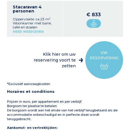
Stacaravan 4
personen
€ 833
Oppervlakte: ca.23 m²
Woonkamer met bank,
tafel en stoelen
Volledig ingerichte
MEER WEERGEVEN
kitchenette (kookplaat,
koelkast, magnetron,
koffiezetapparaat,
serviesgoed)
1 slaapkamer met een
UW
Klik hier om uw
tweepersoonsbed (140 cm)
RESERVERING
1 slaapkamer met twee
reservering voort te
eenpersoonsbedden (80
zetten
cm)
1 badkamer met douche,
wastafel, wc
Halfoverdekt terras met
*Exclusief aanvraagkosten
tuinmeubilair en parasol (9
m²)
Horaires et conditions
Max. capaciteit 4
personen
Prijzen in euro, per appartement en per verblijf.
Borgsom ter plaatse te betalen
De borgsom wordt aan het einde van het verblijf terugbetaald als de
accommodatie onbeschadigd en in perfecte staat wordt
teruggebracht.
Aankomst- en vertrektijden: