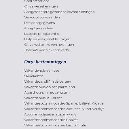
Contacteer ons
Onze verzekeringen
Aangescherpte gezondheidsvoorzieningen
Verkoopvoorwaarden
Persoonsgegevens
Accepteer cookies
Laagste prijsgarantie
Hulp en veelgestelde vragen
Onze wettelijke vermeldingen
Thema's van vakantieverhu
Onze bestemmingen
Vakantiehuis aan zee
Skivakantie
Vakantieverblijf in de bergen
Vakantiehuis op het platteland
Aparthotels in het centrum
Vakantiehuis in Corsica
Vakantieaccommodaties Spanje, Italië et Kroatië
Vakantieaccommodaties weekend & kort verblijf
Accommodaties in stacaravans
Vakantieaccommodaties Chalets
Vakantieaccommodaties Last minute