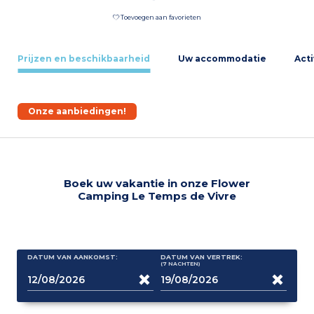
Toevoegen aan favorieten
Prijzen en beschikbaarheid
Uw accommodatie
Acti
Onze aanbiedingen!
Boek uw vakantie in onze Flower
Camping Le Temps de Vivre
DATUM VAN AANKOMST:
DATUM VAN VERTREK:
(7
NACHTEN
)