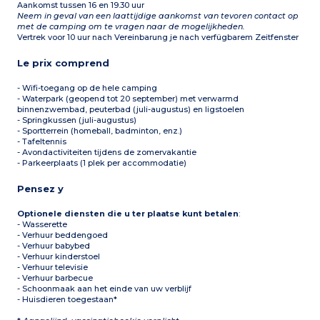
Aankomst tussen 16 en 19.30 uur
Neem in geval van een laattijdige aankomst van tevoren contact op
met de camping om te vragen naar de mogelijkheden.
Vertrek voor 10 uur nach Vereinbarung je nach verfügbarem Zeitfenster
Le prix comprend
- Wifi-toegang op de hele camping
- Waterpark (geopend tot 20 september) met verwarmd
binnenzwembad, peuterbad (juli-augustus) en ligstoelen
- Springkussen (juli-augustus)
- Sportterrein (homeball, badminton, enz.)
- Tafeltennis
- Avondactiviteiten tijdens de zomervakantie
- Parkeerplaats (1 plek per accommodatie)
Pensez y
Optionele diensten die u ter plaatse kunt betalen
:
- Wasserette
- Verhuur beddengoed
- Verhuur babybed
- Verhuur kinderstoel
- Verhuur televisie
- Verhuur barbecue
- Schoonmaak aan het einde van uw verblijf
- Huisdieren toegestaan*