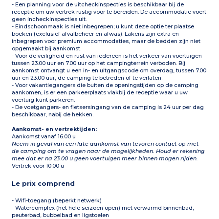
- Een planning voor de uitcheckinspecties is beschikbaar bij de
receptie om uw vertrek rustig voor te bereiden. De accommodatie voert
geen incheckinspecties uit.
- Eindschoonmaak is niet inbegrepen; u kunt deze optie ter plaatse
boeken (exclusief afvalbeheer en afwas). Lakens zijn extra en
inbegrepen voor premium accommodaties, maar de bedden zijn niet
opgemaakt bij aankomst.
- Voor de veiligheid en rust van iedereen is het verkeer van voertuigen
tussen 23.00 uur en 7.00 uur op het campingterrein verboden. Bij
aankomst ontvangt u een in- en uitgangscode om overdag, tussen 7.00
uur en 23.00 uur, de camping te betreden of te verlaten.
- Voor vakantiegangers die buiten de openingstijden op de camping
aankomen, is er een parkeerplaats vlakbij de receptie waar u uw
voertuig kunt parkeren.
- De voetgangers- en fietsersingang van de camping is 24 uur per dag
beschikbaar, nabij de hekken.
Aankomst- en vertrektijden:
Aankomst vanaf 16.00 u
Neem in geval van een late aankomst van tevoren contact op met
de camping om te vragen naar de mogelijkheden. Houd er rekening
mee dat er na 23.00 u geen voertuigen meer binnen mogen rijden.
Vertrek voor 10.00 u
Le prix comprend
- Wifi-toegang (beperkt netwerk)
- Watercomplex (het hele seizoen open) met verwarmd binnenbad,
peuterbad, bubbelbad en ligstoelen