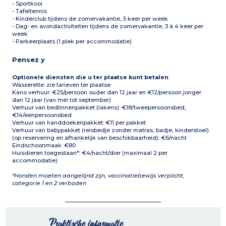
- Sportkooi
- Tafeltennis
- Kinderclub tijdens de zomervakantie, 5 keer per week
- Dag- en avondactiviteiten tijdens de zomervakantie, 3 à 4 keer per
week
- Parkeerplaats (1 plek per accommodatie)
Pensez y
Optionele diensten die u ter plaatse kunt betalen
:
Wasserette: zie tarieven ter plaatse
Kano verhuur: €25/persoon ouder dan 12 jaar en €12/persoon jonger
dan 12 jaar (van mei tot september)
Verhuur van bedlinnenpakket (lakens): €18/tweepersoonsbed,
€14/eenpersoonsbed
Verhuur van handdoekenpakket: €11 per pakket
Verhuur van babypakket (reisbedje zonder matras, badje, kinderstoel)
(op reservering en afhankelijk van beschikbaarheid): €6/nacht
Eindschoonmaak: €80
Huisdieren toegestaan*: €4/nacht/dier (maximaal 2 per
accommodatie)
*Honden moeten aangelijnd zijn, vaccinatiebewijs verplicht,
categorie 1 en 2 verboden
Praktische informatie