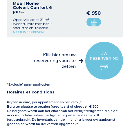
Mobil Home
Colvert Confort 6
pers.
€ 950
Oppervlakte: ca.31 m²
Woonruimte met bank,
tafel, stoelen, televisie
Uitgeruste kitchenette
MEER WEERGEVEN
(kookplaat,
koelkast/vriezer,
magnetron, servies,
elektrische
koffiezetapparaat)
UW
Klik hier om uw
1 slaapkamer met een
RESERVERING
tweepersoonsbed (140x190
reservering voort te
cm)
zetten
2 slaapkamers met elk
twee eenpersoonsbedden
(80x190 cm)
1 badkamer met douche en
*Exclusief aanvraagkosten
wastafel
1 apart toilet
Horaires et conditions
Verwarming in alle kamers
Airconditioning
Overdekt terras (13m²)
Prijzen in euro, per appartement en per verblijf.
met tuinmeubilair en twee
Borg ter plaatse te betalen (creditcard of cheque): € 300
ligstoelen
De borgsom wordt aan het einde van het verblijf terugbetaald als de
Max. capaciteit 6
accommodatie onbeschadigd en in perfecte staat wordt
personen, inclusief baby
teruggebracht. De inventaris van de inrichting is voor uw aankomst
gedaan en wordt na uw vertrek opgemaakt.