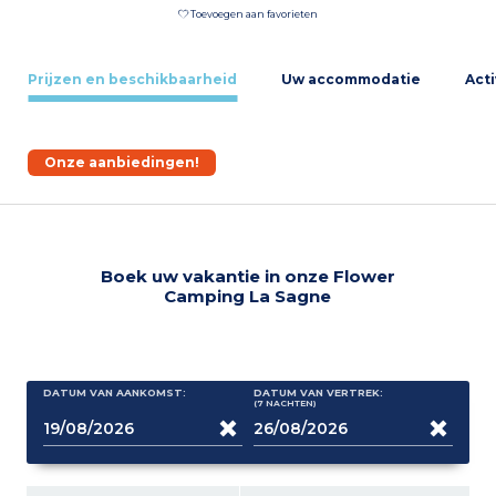
Toevoegen aan favorieten
Prijzen en beschikbaarheid
Uw accommodatie
Acti
Onze aanbiedingen!
Boek uw vakantie in onze Flower
Camping La Sagne
DATUM VAN AANKOMST:
DATUM VAN VERTREK:
(7
NACHTEN
)