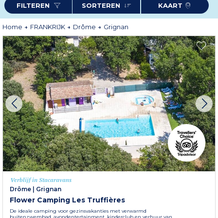
FILTEREN
SORTEREN
KAART
kiest voor een natuurvakantie, een romantisch verblijf of een culturele
ontdekking, Grignan biedt een idyllische omgeving voor een 100%
natuurgetrouw verblijf in de Drôme.
Home
FRANKRIJK
Drôme
Grignan
Verblijf in Stacaravans
Drôme
|
Grignan
Flower Camping Les Truffières
De ideale camping voor gezinsvakanties met verwarmd
buitenzwembad, avondentertainment, kinderclub en verhuur van