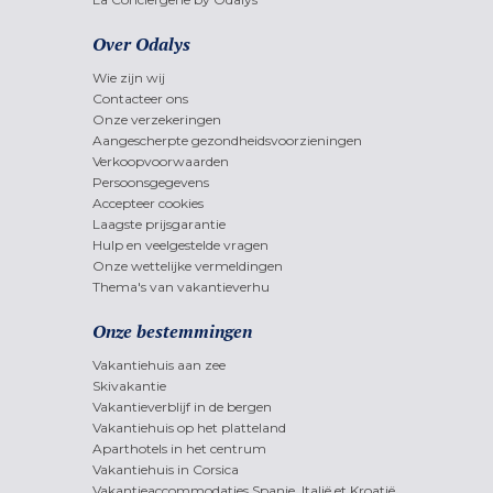
Over Odalys
Wie zijn wij
Contacteer ons
Onze verzekeringen
Aangescherpte gezondheidsvoorzieningen
Verkoopvoorwaarden
Persoonsgegevens
Accepteer cookies
Laagste prijsgarantie
Hulp en veelgestelde vragen
Onze wettelijke vermeldingen
Thema's van vakantieverhu
Onze bestemmingen
Vakantiehuis aan zee
Skivakantie
Vakantieverblijf in de bergen
Vakantiehuis op het platteland
Aparthotels in het centrum
Vakantiehuis in Corsica
Vakantieaccommodaties Spanje, Italië et Kroatië