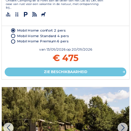
Ontdek Camping de la Forêt aan de oever van het Lac du Der, een
oase van rust voor een vakantie in de natuur, met ontspanning
bij...
Mobil Home confort 2 pers
Mobil Home Standard 4 pers
Mobil Home Premium 6 pers
van
13/09/2026
op 20/09/2026
€ 475
ZIE BESCHIKBAARHEID