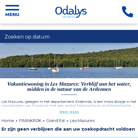
Zoeken op datum
Vakantiewoning in Les Mazures: Verblijf aan het water,
midden in de natuur van de Ardennen
Les Mazures, gelegen in het departement Ardennes, is een mooi dorpje in het
noordoosten van Frankrijk met een aantal historische en architectonische
bezienswaardigheden. Dit oude middeleeuwse dorp uit de 11e eeuw is de
Meer lezen
ideale bestemming om helemaal tot rust te komen en de lokale
bezienswaardigheden te aanschouwen. Met het prachtige Ardense bos en
Home
FRANKRIJK
Grand Est
Les Mazures
het Lac des Vieilles-Forges biedt de natuurlijke omgeving natuurliefhebbers
en watersporters het ideale kader voor een vakantie in de open lucht en aan
Er zijn geen verblijven die aan uw zoekopdracht voldoen
het water.