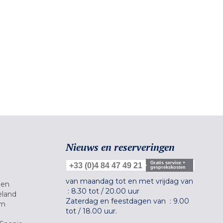
Nieuws en reserveringen
Gratis service +
+33 (0)4 84 47 49 21
gesprekskosten
van maandag tot en met vrijdag van
gen
:
8.30 tot
/
20.00 uur
eland
Zaterdag en feestdagen van :
9.00
um
tot
/
18.00 uur.