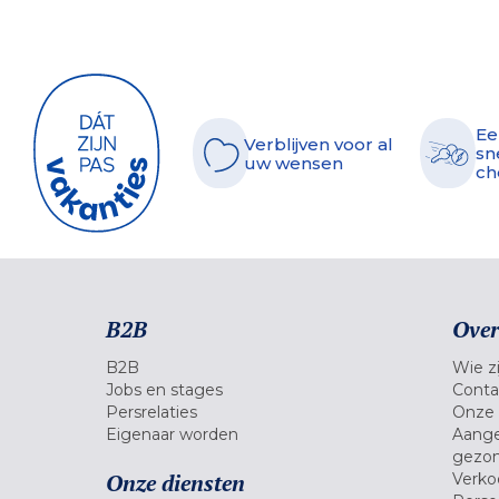
Ee
Verblijven voor al
sn
uw wensen
ch
B2B
Over
B2B
Wie zi
Jobs en stages
Conta
Persrelaties
Onze 
Eigenaar worden
Aange
gezon
Onze diensten
Verko