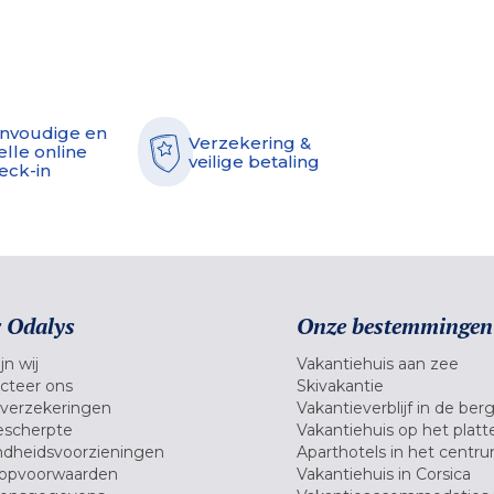
nvoudige en
Verzekering &
elle online
veilige betaling
eck-in
 Odalys
Onze bestemmingen
jn wij
Vakantiehuis aan zee
cteer ons
Skivakantie
verzekeringen
Vakantieverblijf in de ber
scherpte
Vakantiehuis op het platt
dheidsvoorzieningen
Aparthotels in het centr
opvoorwaarden
Vakantiehuis in Corsica