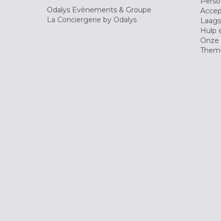
Pers
Odalys Evènements & Groupe
Accep
La Conciergerie by Odalys
Laagst
Hulp 
Onze 
Thema