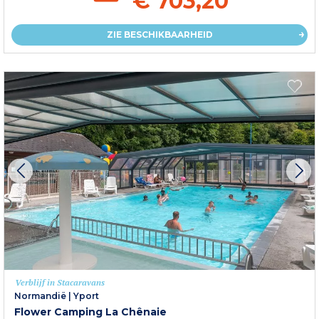
€ 703,20
ZIE BESCHIKBAARHEID
Verblijf in Stacaravans
Normandië
|
Yport
Flower Camping La Chênaie