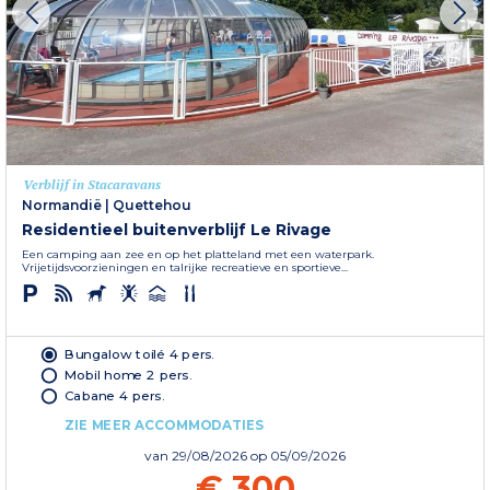
Verblijf in Stacaravans
Normandië
|
Quettehou
Residentieel buitenverblijf Le Rivage
Een camping aan zee en op het platteland met een waterpark.
Vrijetijdsvoorzieningen en talrijke recreatieve en sportieve...
Bungalow toilé 4 pers.
Mobil home 2 pers.
Cabane 4 pers.
ZIE MEER ACCOMMODATIES
van
29/08/2026
op 05/09/2026
€ 300