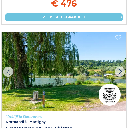
€ 476
ZIE BESCHIKBAARHEID
Verblijf in Stacaravans
Normandië
|
Martigny