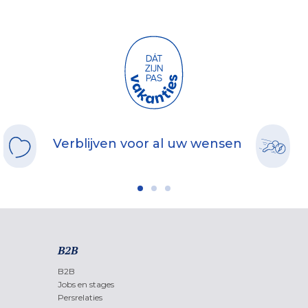
Verblijven voor al uw wensen
B2B
B2B
Jobs en stages
Persrelaties