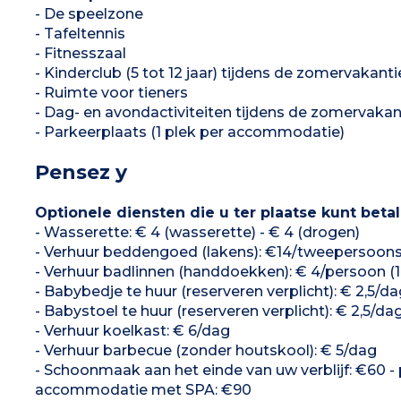
- De speelzone
- Tafeltennis
- Fitnesszaal
- Kinderclub (5 tot 12 jaar) tijdens de zomervakanti
- Ruimte voor tieners
- Dag- en avondactiviteiten tijdens de zomervakan
- Parkeerplaats (1 plek per accommodatie)
Pensez y
Optionele diensten die u ter plaatse kunt beta
- Wasserette: € 4 (wasserette) - € 4 (drogen)
- Verhuur beddengoed (lakens): €14/tweepersoo
- Verhuur badlinnen (handdoekken): € 4/persoon (1 
- Babybedje te huur (reserveren verplicht): € 2,5/da
- Babystoel te huur (reserveren verplicht): € 2,5/da
- Verhuur koelkast: € 6/dag
- Verhuur barbecue (zonder houtskool): € 5/dag
- Schoonmaak aan het einde van uw verblijf: €60
accommodatie met SPA: €90