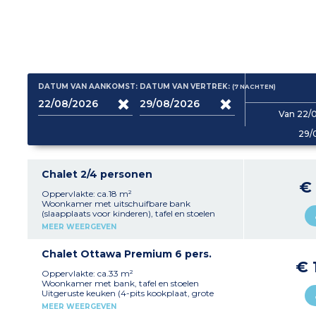
DATUM VAN AANKOMST:
DATUM VAN VERTREK:
(7
NACHTEN
)
Van 22/
29/
Chalet 2/4 personen
€
Oppervlakte: ca.18 m²
Woonkamer met uitschuifbare bank
(slaapplaats voor kinderen), tafel en stoelen
Uitgeruste kitchenette (kookplaat, kleine
MEER WEERGEVEN
koelkast, filterkoffiezetapparaat, waterkoker,
magnetron, servies)
1 slaapkamer met 1 tweepersoonsbed (140 cm)
Chalet Ottawa Premium 6 pers.
of 2 eenpersoonsbedden (80 cm)
€ 
1 badkamer met kleine douche, wastafel, wc
Oppervlakte: ca.33 m²
Overdekt terras met tuinmeubilair
Woonkamer met bank, tafel en stoelen
Max. capaciteit 4 personen
Uitgeruste keuken (4-pits kookplaat, grote
koelkast/vriezer, filterkoffiezetapparaat,
MEER WEERGEVEN
waterkoker, broodrooster, magnetron,