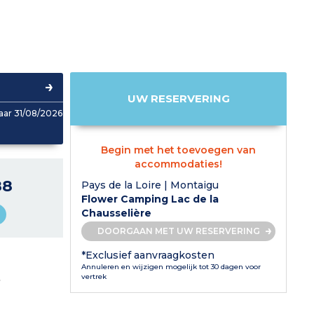
UW RESERVERING
aar 31/08/2026
Begin met het toevoegen van
accommodaties!
88
Pays de la Loire | Montaigu
Flower Camping Lac de la
Chausselière
DOORGAAN MET UW RESERVERING
*Exclusief aanvraagkosten
Annuleren en wijzigen mogelijk tot 30 dagen voor
L
vertrek