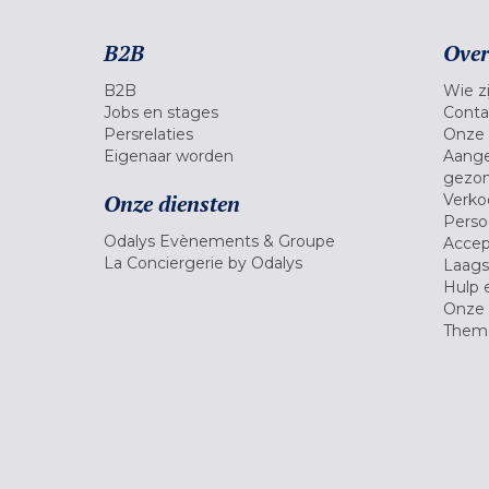
B2B
Over
B2B
Wie zi
Jobs en stages
Conta
Persrelaties
Onze 
Eigenaar worden
Aange
gezon
Onze diensten
Verko
Pers
Odalys Evènements & Groupe
Accep
La Conciergerie by Odalys
Laagst
Hulp 
Onze 
Thema