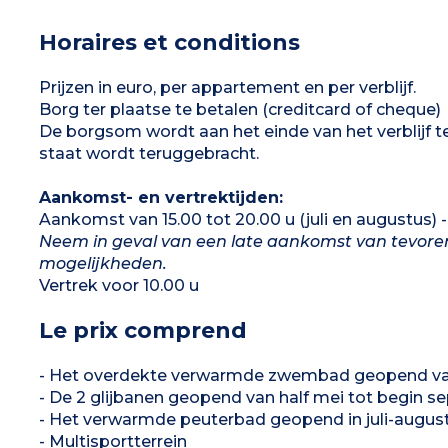
vaatwasser, servies)
1 slaapkamer met tweepersoonsbed (160 cm)
Horaires et conditions
2 slaapkamers met twee gelijke
eenpersoonsbedden (80 cm)
1 badkamer met XXL-douche, wastafel met
dubbele wasbakken, handdoekdroger, föhn
Prijzen in euro, per appartement en per verblijf.
1 aparte wc
Borg ter plaatse te betalen (creditcard of cheque)
Overdekt terras met tuinmeubilair, hangstoel
en 2 ligstoelen
De borgsom wordt aan het einde van het verblijf 
Airconditioning
Let op:
huisdieren zijn niet toegestaan in deze
staat wordt teruggebracht.
accommodatie.
Max. capaciteit 6 personen
Aankomst- en vertrektijden:
Aankomst van 15.00 tot 20.00 u (juli en augustus) - 
Neem in geval van een late aankomst van tevore
mogelijkheden.
Vertrek voor 10.00 u
Le prix comprend
- Het overdekte verwarmde zwembad geopend van
- De 2 glijbanen geopend van half mei tot begin 
- Het verwarmde peuterbad geopend in juli-augus
- Multisportterrein