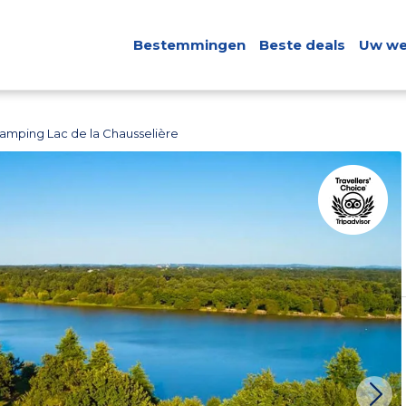
Bestemmingen
Beste deals
Uw we
amping Lac de la Chausselière