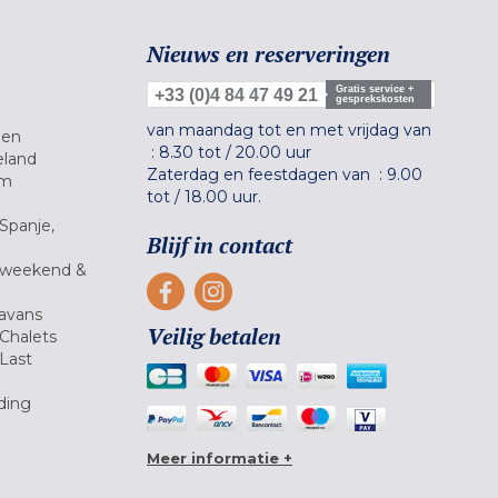
Nieuws en reserveringen
Gratis service +
+33 (0)4 84 47 49 21
gesprekskosten
van maandag tot en met vrijdag van
gen
:
8.30 tot
/
20.00 uur
eland
Zaterdag en feestdagen van :
9.00
um
tot
/
18.00 uur.
Spanje,
Blijf in contact
 weekend &
avans
Veilig betalen
Chalets
Last
ding
Meer informatie +