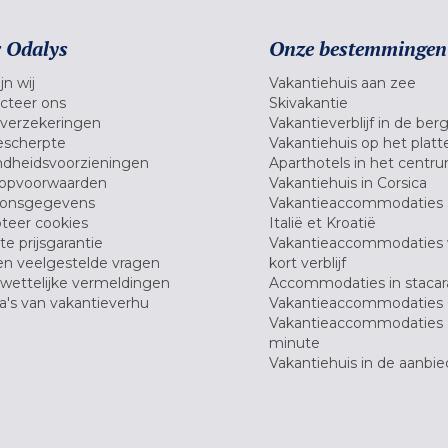
 Odalys
Onze bestemmingen
jn wij
Vakantiehuis aan zee
cteer ons
Skivakantie
verzekeringen
Vakantieverblijf in de ber
scherpte
Vakantiehuis op het platt
dheidsvoorzieningen
Aparthotels in het centr
opvoorwaarden
Vakantiehuis in Corsica
oonsgegevens
Vakantieaccommodaties 
teer cookies
Italië et Kroatië
e prijsgarantie
Vakantieaccommodaties
en veelgestelde vragen
kort verblijf
wettelijke vermeldingen
Accommodaties in stacar
's van vakantieverhu
Vakantieaccommodaties 
Vakantieaccommodaties 
minute
Vakantiehuis in de aanbie