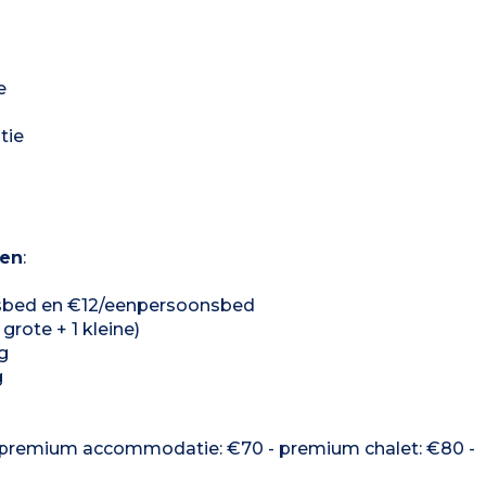
e
tie
len
:
nsbed en €12/eenpersoonsbed
grote + 1 kleine)
g
g
 - premium accommodatie: €70 - premium chalet: €80 -