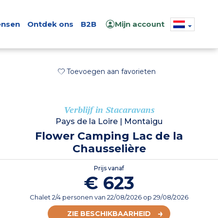
nsen
Ontdek ons
B2B
Mijn account
Toevoegen aan favorieten
Verblijf in Stacaravans
Pays de la Loire
|
Montaigu
Flower Camping Lac de la
Chausselière
Prijs vanaf
€ 623
Chalet 2/4 personen
van
22/08/2026
op 29/08/2026
ZIE BESCHIKBAARHEID