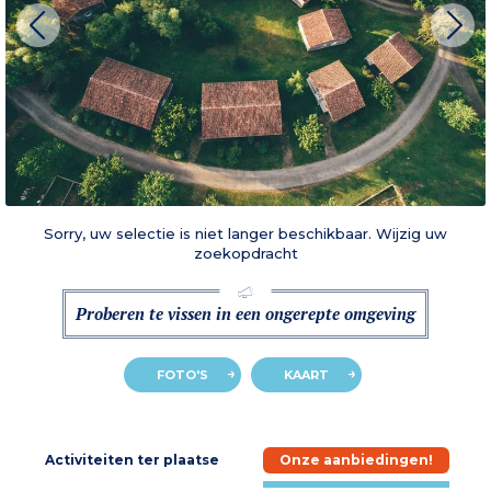
Sorry, uw selectie is niet langer beschikbaar. Wijzig uw
zoekopdracht
Proberen te vissen in een ongerepte omgeving
FOTO'S
KAART
e
Activiteiten ter plaatse
Onze aanbiedingen!