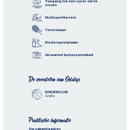
Toegang tot een vijver om te
vissen
Multisportterrein
Tennisbaan
Kinderspeelplaats
Verwarmd buitenzwembad
De voordelen van Odalys
KINDERCLUB
Gratis
Praktische informatie
Uw vakantieadres