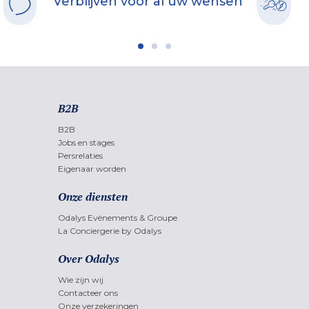
Verblijven voor al uw wensen
B2B
B2B
Jobs en stages
Persrelaties
Eigenaar worden
Onze diensten
Odalys Evènements & Groupe
La Conciergerie by Odalys
Over Odalys
Wie zijn wij
Contacteer ons
Onze verzekeringen