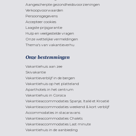
Aangescherpte gezondheidsvoorzieningen
Verkoopvoorwaarden
Persoonsgegevens
Accepteer cookies
Laagste prijsgarantie
Hulp en veelgestelde vragen
Onze wettelijke vermeldingen
Thema's van vakantieverhu
Onze bestemmingen
Vakantiehuis aan zee
Skivakantie
Vakantieverblijf in de bergen
Vakantiehuis op het platteland
Aparthotels in het centrum
Vakantiehuis in Corsica
Vakantieaccommodaties Spanje, Italië et Kroatië
Vakantieaccommodaties weekend & kort verblijf
Accommodaties in stacaravans
Vakantieaccommodaties Chalets
Vakantieaccommodaties Last minute
Vakantiehuis in de aanbieding