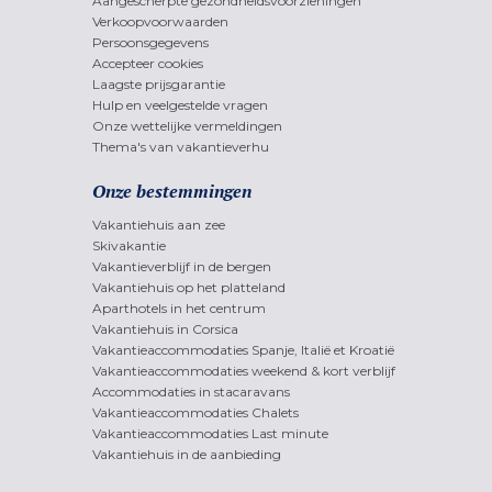
Aangescherpte gezondheidsvoorzieningen
Verkoopvoorwaarden
Persoonsgegevens
Accepteer cookies
Laagste prijsgarantie
Hulp en veelgestelde vragen
Onze wettelijke vermeldingen
Thema's van vakantieverhu
Onze bestemmingen
Vakantiehuis aan zee
Skivakantie
Vakantieverblijf in de bergen
Vakantiehuis op het platteland
Aparthotels in het centrum
Vakantiehuis in Corsica
Vakantieaccommodaties Spanje, Italië et Kroatië
Vakantieaccommodaties weekend & kort verblijf
Accommodaties in stacaravans
Vakantieaccommodaties Chalets
Vakantieaccommodaties Last minute
Vakantiehuis in de aanbieding