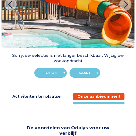
Sorry, uw selectie is niet langer beschikbaar. Wijzig uw
zoekopdracht
FOTO'S
KAART
e
Activiteiten ter plaatse
Onze aanbiedingen!
De voordelen van Odalys voor uw
verblijf