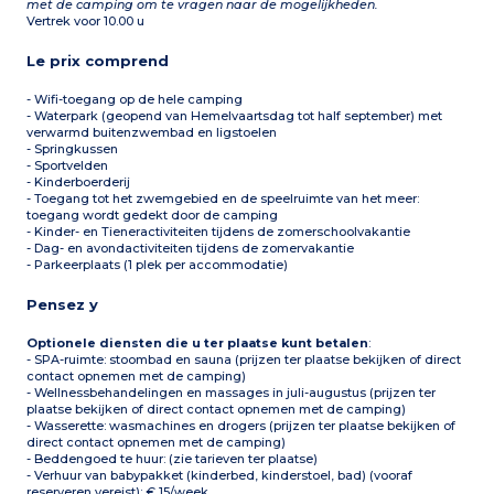
met de camping om te vragen naar de mogelijkheden.
Vertrek voor 10.00 u
Le prix comprend
- Wifi-toegang op de hele camping
- Waterpark (geopend van Hemelvaartsdag tot half september) met
verwarmd buitenzwembad en ligstoelen
- Springkussen
- Sportvelden
- Kinderboerderij
- Toegang tot het zwemgebied en de speelruimte van het meer:
toegang wordt gedekt door de camping
- Kinder- en Tieneractiviteiten tijdens de zomerschoolvakantie
- Dag- en avondactiviteiten tijdens de zomervakantie
- Parkeerplaats (1 plek per accommodatie)
Pensez y
Optionele diensten die u ter plaatse kunt betalen
:
- SPA-ruimte: stoombad en sauna (prijzen ter plaatse bekijken of direct
contact opnemen met de camping)
- Wellnessbehandelingen en massages in juli-augustus (prijzen ter
plaatse bekijken of direct contact opnemen met de camping)
- Wasserette: wasmachines en drogers (prijzen ter plaatse bekijken of
direct contact opnemen met de camping)
- Beddengoed te huur: (zie tarieven ter plaatse)
- Verhuur van babypakket (kinderbed, kinderstoel, bad) (vooraf
reserveren vereist): € 15/week