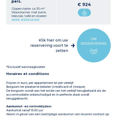
pers.
€ 924
Oppervlakte: ca.35 m²
Woonkamer met bank,
televisie, tafel en stoelen
Volledig ingerichte
MEER WEERGEVEN
kitchenette (kookplaat,
koelkast, magnetron,
koffiezetapparaat,
serviesgoed)
2 slaapkamers met 1
UW
Klik hier om uw
tweepersoonsbed (140 cm)
RESERVERING
1 slaapkamer met
reservering voort te
stapelbed (2
zetten
eenpersoonsbedden)
1 badkamer met douche,
wastafel
1 aparte wc
*Exclusief aanvraagkosten
Terras met tuinmeubelen
en ligstoelen (17 m²)
Horaires et conditions
Max. capaciteit 6
personen
Prijzen in euro, per appartement en per verblijf.
Borgsom ter plaatse te betalen (creditcard of cheque)
De borgsom wordt aan het einde van het verblijf terugbetaald als de
accommodatie onbeschadigd en in perfecte staat wordt
teruggebracht.
Aankomst- en vertrektijden:
Aankomst vanaf 15.00 uur
Neem in geval van een laattijdige aankomst van tevoren contact op