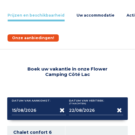
Prijzen en beschikbaarheid
Uw accommodatie
Acti
Onze aanbiedingen!
Boek uw vakantie in onze Flower
Camping Côté Lac
DATUM VAN AANKOMST:
DATUM VAN VERTREK:
(7
NACHTEN
)
Chalet confort 6