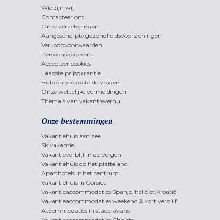
Wie zijn wij
Contacteer ons
Onze verzekeringen
Aangescherpte gezondheidsvoorzieningen
Verkoopvoorwaarden
Persoonsgegevens
Accepteer cookies
Laagste prijsgarantie
Hulp en veelgestelde vragen
Onze wettelijke vermeldingen
Thema's van vakantieverhu
Onze bestemmingen
Vakantiehuis aan zee
Skivakantie
Vakantieverblijf in de bergen
Vakantiehuis op het platteland
Aparthotels in het centrum
Vakantiehuis in Corsica
Vakantieaccommodaties Spanje, Italië et Kroatië
Vakantieaccommodaties weekend & kort verblijf
Accommodaties in stacaravans
Vakantieaccommodaties Chalets