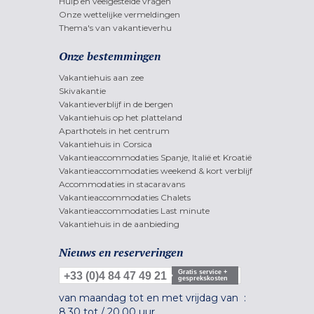
Hulp en veelgestelde vragen
Onze wettelijke vermeldingen
Thema's van vakantieverhu
Onze bestemmingen
Vakantiehuis aan zee
Skivakantie
Vakantieverblijf in de bergen
Vakantiehuis op het platteland
Aparthotels in het centrum
Vakantiehuis in Corsica
Vakantieaccommodaties Spanje, Italië et Kroatië
Vakantieaccommodaties weekend & kort verblijf
Accommodaties in stacaravans
Vakantieaccommodaties Chalets
Vakantieaccommodaties Last minute
Vakantiehuis in de aanbieding
Nieuws en reserveringen
Gratis service +
+33 (0)4 84 47 49 21
gesprekskosten
van maandag tot en met vrijdag van :
8.30 tot
/
20.00 uur