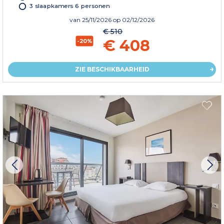
3 slaapkamers 6 personen
van
25/11/2026
op 02/12/2026
€ 510
€ 408
-20%
ZIE BESCHIKBAARHEID