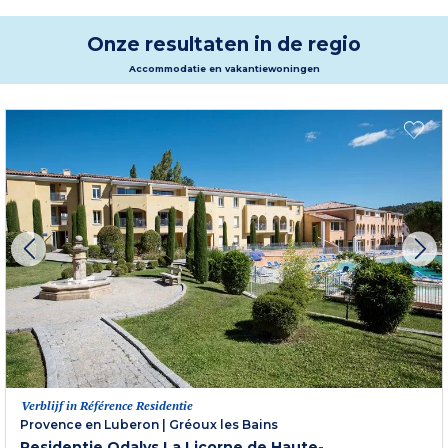
straatjes. Met familie of vrienden, laat u meeslepen door de charmes van de
Provence tijdens uw vakantieverblijf in Saint Etienne les Orgues met de
Résidence Les Mas de Haute Provence
. Tijdens uw verblijf vergeet u
Onze resultaten in de regio
gegarandeerd uw alledaagse leven.
Meer informatie
Accommodatie en vakantiewoningen
Verblijf in Référence Residentie
Provence en Luberon
|
Gréoux les Bains
Residentie Odalys La Licorne de Haute-