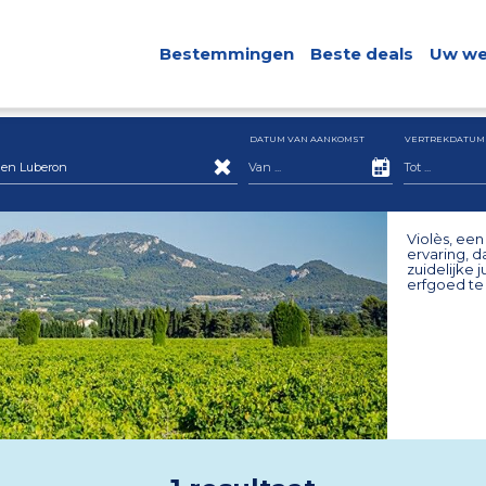
Bestemmingen
Beste deals
Uw we
DATUM VAN AANKOMST
VERTREKDATUM
en Luberon
Violès, ee
ervaring, 
zuidelijke 
erfgoed te