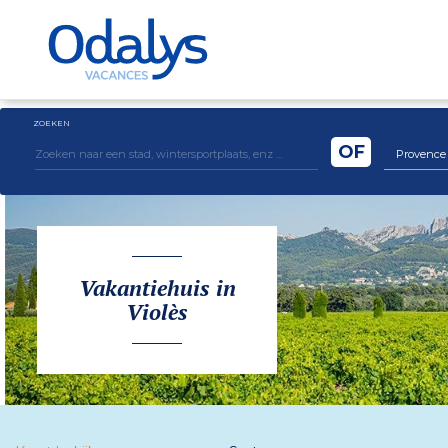
ZOEKEN
OF
Provence 
Vakantiehuis in
Violès