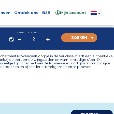
nsen
Ontdek ons
B2B
Mijn account
AANTAL PERSONEN
ZOEKEN
n charmant Provençaals dorpje in de Vaucluse, biedt een authentieke
dankzij de beroemde wijngaarden en warme, vredige sfeer. Dit
juweeltje ligt in het hart van de Provence en nodigt u uit om zijn rijke
 ontdekken en bijzondere streekgerechten te proeven.