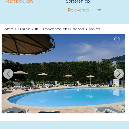
Kaart bekijken
Sorteren op:
Relevantie
Home
FRANKRIJK
Provence en Luberon
Violes