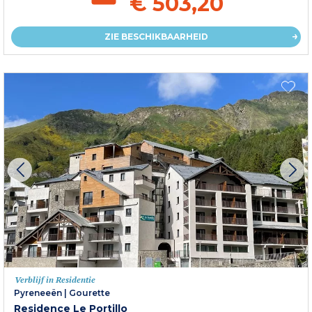
€ 503,20
ZIE BESCHIKBAARHEID
Verblijf in Residentie
Pyreneeën
|
Gourette
Residence Le Portillo