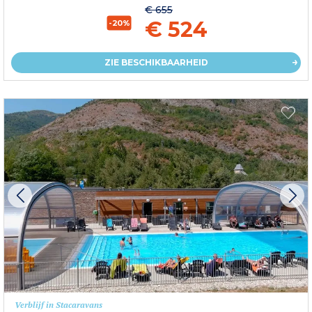
€ 655
€ 524
-20%
ZIE BESCHIKBAARHEID
Verblijf in Stacaravans