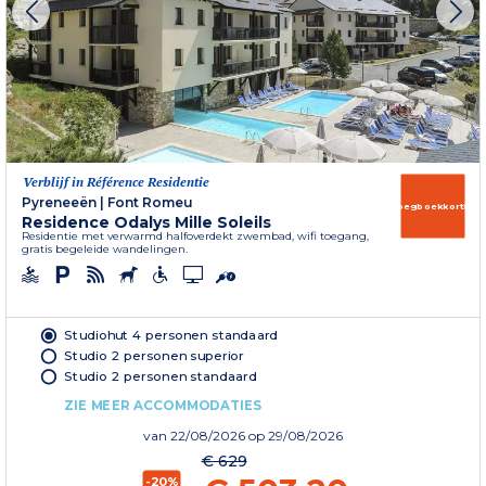
Verblijf in Référence Residentie
Pyreneeën
|
Font Romeu
Vroegboekkorting
Residence Odalys Mille Soleils
Residentie met verwarmd halfoverdekt zwembad, wifi toegang,
gratis begeleide wandelingen.
Studiohut 4 personen standaard
Studio 2 personen superior
Studio 2 personen standaard
ZIE MEER ACCOMMODATIES
van
22/08/2026
op 29/08/2026
€ 629
-20%