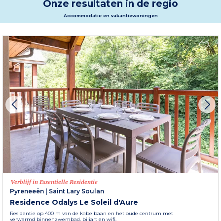
Onze resultaten in de regio
Lourdes komt u niets tekort! En niet te vergeten de thermale wateren, de
trots van de Pyreneeën, en hun rustgevende deugden voor een
Accommodatie en vakantiewoningen
ontspannende vakantie en om weer in vorm te komen. Wacht niet langer!
Lourdes en zijn geheimen wachten op u.
Meer informatie
Verblijf in Essentielle Residentie
Pyreneeën
|
Saint Lary Soulan
Residence Odalys Le Soleil d'Aure
Residentie op 400 m van de kabelbaan en het oude centrum met
verwarmd binnenzwembad, biljart en wifi.