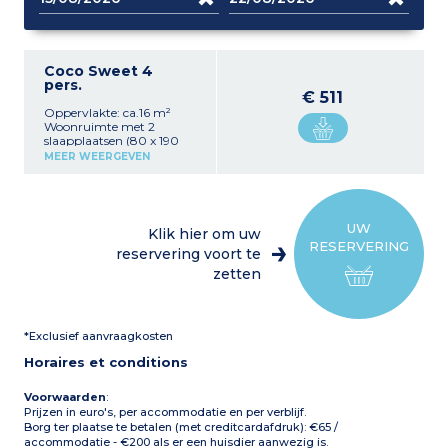
Coco Sweet 4
pers.
€ 511
Oppervlakte: ca.16 m²
Woonruimte met 2
slaapplaatsen (80 x 190
cm)
MEER WEERGEVEN
Keukenhoek (koelkast,
magnetron,
koffiezetapparaat,
gasfornuis, servies)
1 slaapkamer met 1
UW
Klik hier om uw
tweepersoonsbed (140 x
RESERVERING
190 cm)
reservering voort te
Kleine uitbouw die als
zetten
terras dient
Max. capaciteit: 4
personen
*Exclusief aanvraagkosten
Let op:
Accommodatie
zonder privé sanitair
Horaires et conditions
(sanitaire voorzieningen
van de camping in de
buurt)
Voorwaarden
:
Prijzen in euro's, per accommodatie en per verblijf.
Borg ter plaatse te betalen (met creditcardafdruk): €65 /
accommodatie - €200 als er een huisdier aanwezig is.