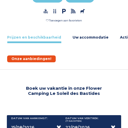
Toevoegen aan favorieten
Prijzen en beschikbaarheid
Uw accommodatie
Acti
Onze aanbiedingen!
Boek uw vakantie in onze Flower
Camping Le Soleil des Bastides
DATUM VAN AANKOMST:
DATUM VAN VERTREK:
(7
NACHTEN
)