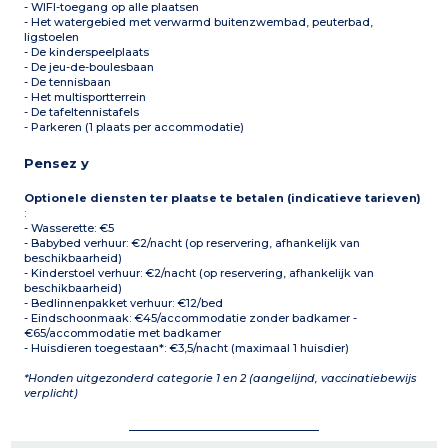
- WIFI-toegang op alle plaatsen
- Het watergebied met verwarmd buitenzwembad, peuterbad,
ligstoelen
- De kinderspeelplaats
- De jeu-de-boulesbaan
- De tennisbaan
- Het multisportterrein
- De tafeltennistafels
- Parkeren (1 plaats per accommodatie)
Pensez y
Optionele diensten ter plaatse te betalen (indicatieve tarieven)
:
- Wasserette: €5
- Babybed verhuur: €2/nacht (op reservering, afhankelijk van
beschikbaarheid)
- Kinderstoel verhuur: €2/nacht (op reservering, afhankelijk van
beschikbaarheid)
- Bedlinnenpakket verhuur: €12/bed
- Eindschoonmaak: €45/accommodatie zonder badkamer -
€65/accommodatie met badkamer
- Huisdieren toegestaan*: €3,5/nacht (maximaal 1 huisdier)
*Honden uitgezonderd categorie 1 en 2 (aangelijnd, vaccinatiebewijs
verplicht)