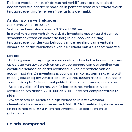
De borg wordt aan het einde van het verblijf teruggegeven als de
accommodatie zonder schade en in perfecte staat van netheid wordt
teruggegeven, indien er een inventaris is gemaakt.
Aankomst- en vertrektijden
:
Aankomst vanaf 16.00 uur
Vertrek met inventaris tussen 8.30 en 10.00 uur.
In geval van vroeg vertrek, wordt de inventaris opgemaakt door het
schoonmaakteam en wordt de borg in de loop van de dag
teruggegeven, onder voorbehoud van de regeling van eventuele
schade en onder voorbehoud van de netheid van de accommodatie.
Let op:
- De borg wordt teruggegeven na controle door het schoonmaakteam
op de dag van uw vertrek en onder voorbehoud van de regeling van
eventuele schade en onder voorbehoud van de netheid van de
accommodatie. De inventaris is voor uw aankomst gemaakt en wordt
met u gedaan bij uw vertrek (indien vertrek tussen 9.00 en 10.00 uur en
zonder de optie Schoonmaakpakket). Geen inventaris bij aankomst.
- Voor de veiligheid en rust van iedereen is het verboden voor
voertuigen om tussen 22.30 uur en 7.00 uur op het campingterrein te
rijden.
- Zwemshorts en bermuda's zijn verboden in het zwembad.
- Eventuele bezoekers moeten zich VERPLICHT melden bij de receptie
en het is hen VERBODEN om het zwembad te betreden en te
gebruiken.
Le prix comprend