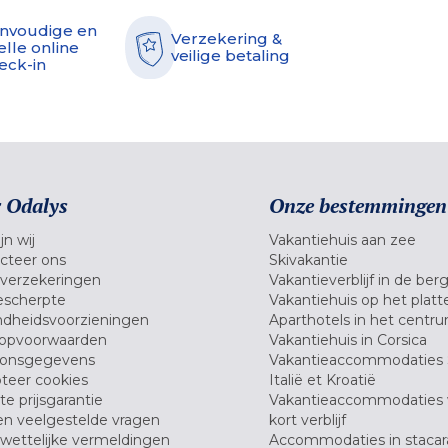
nvoudige en
Verzekering &
elle online
veilige betaling
eck-in
 Odalys
Onze bestemmingen
jn wij
Vakantiehuis aan zee
cteer ons
Skivakantie
verzekeringen
Vakantieverblijf in de ber
scherpte
Vakantiehuis op het platt
dheidsvoorzieningen
Aparthotels in het centr
opvoorwaarden
Vakantiehuis in Corsica
oonsgegevens
Vakantieaccommodaties 
teer cookies
Italië et Kroatië
e prijsgarantie
Vakantieaccommodaties
en veelgestelde vragen
kort verblijf
wettelijke vermeldingen
Accommodaties in stacar