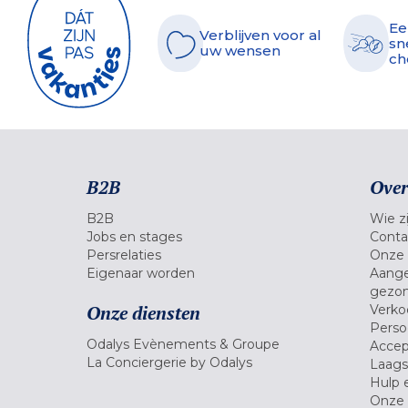
Ee
Verblijven voor al
sn
uw wensen
ch
B2B
Over
B2B
Wie zi
Jobs en stages
Conta
Persrelaties
Onze 
Eigenaar worden
Aange
gezon
Onze diensten
Verko
Pers
Odalys Evènements & Groupe
Accep
La Conciergerie by Odalys
Laagst
Hulp 
Onze 