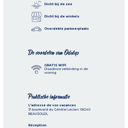
Dicht bij de zee
Dicht bij de winkels
Overdekte parkeerplaats
De voordelen van Odalys
GRATIS WIFI
Draadloze verbinding in de
woning
Praktische informatie
L'adresse de vos vacances
31 boulevard du Général Leclerc
06240
BEAUSOLEIL
Réception