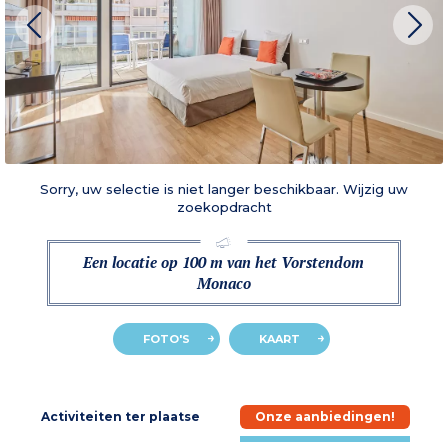
Sorry, uw selectie is niet langer beschikbaar. Wijzig uw
zoekopdracht
Een locatie op 100 m van het Vorstendom
Monaco
FOTO'S
KAART
e
Activiteiten ter plaatse
Onze aanbiedingen!