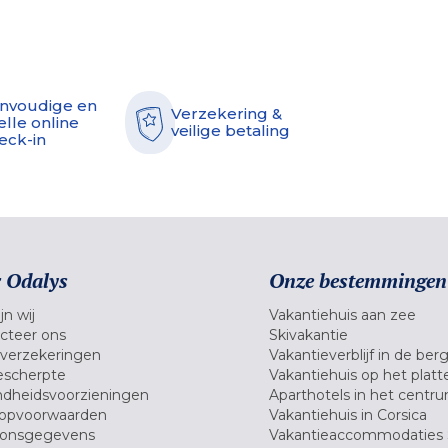
nvoudige en
Verzekering &
elle online
veilige betaling
eck-in
 Odalys
Onze bestemmingen
jn wij
Vakantiehuis aan zee
cteer ons
Skivakantie
verzekeringen
Vakantieverblijf in de ber
scherpte
Vakantiehuis op het platt
dheidsvoorzieningen
Aparthotels in het centr
opvoorwaarden
Vakantiehuis in Corsica
oonsgegevens
Vakantieaccommodaties 