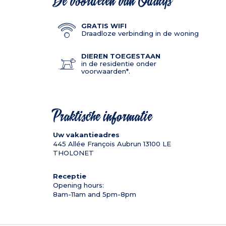
De voordelen van Odalys
GRATIS WIFI
Draadloze verbinding in de woning
DIEREN TOEGESTAAN
in de residentie onder
voorwaarden*.
Praktische informatie
Uw vakantieadres
445 Allée François Aubrun
13100
LE
THOLONET
Receptie
Opening hours:
8am-11am and 5pm-8pm