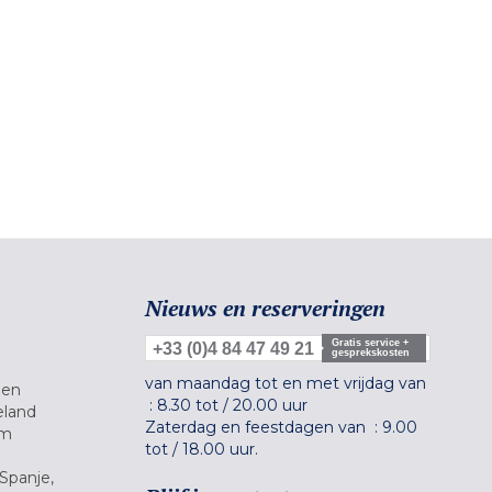
Nieuws en reserveringen
Gratis service +
+33 (0)4 84 47 49 21
gesprekskosten
van maandag tot en met vrijdag van
gen
:
8.30 tot
/
20.00 uur
eland
Zaterdag en feestdagen van :
9.00
um
tot
/
18.00 uur.
Spanje,