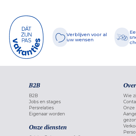
Ee
Verblijven voor al
sn
uw wensen
ch
B2B
Over
B2B
Wie zi
Jobs en stages
Conta
Persrelaties
Onze 
Eigenaar worden
Aange
gezon
Onze diensten
Verko
Pers