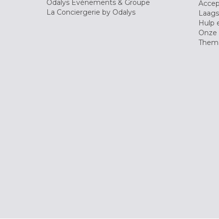
Odalys Evènements & Groupe
Accep
La Conciergerie by Odalys
Laagst
Hulp 
Onze 
Thema