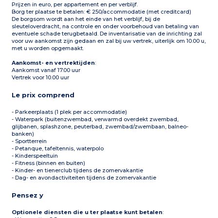
Prijzen in euro, per appartement en per verblijf.
Borg ter plaatse te betalen: € 250/accommodatie (met creditcard)
De borgsom wordt aan het einde van het verblijf, bij de
sleuteloverdracht, na controle en onder voorbehoud van betaling van
eventuele schade terugbetaald. De inventarisatie van de inrichting zal
voor uw aankomst zijn gedaan en zal bij uw vertrek, uiterlijk om 10.00 u,
met u worden opgemaakt.
Aankomst- en vertrektijden
:
Aankomst vanaf 17.00 uur
Vertrek voor 10.00 uur
Le prix comprend
- Parkeerplaats (1 plek per accommodatie)
- Waterpark (buitenzwembad, verwarmd overdekt zwembad,
glijbanen, splashzone, peuterbad, zwembad/zwembaan, balneo-
banken)
- Sportterrein
- Petanque, tafeltennis, waterpolo
- Kinderspeeltuin
- Fitness (binnen en buiten)
- Kinder- en tienerclub tijdens de zomervakantie
- Dag- en avondactiviteiten tijdens de zomervakantie
Pensez y
Optionele diensten die u ter plaatse kunt betalen
: