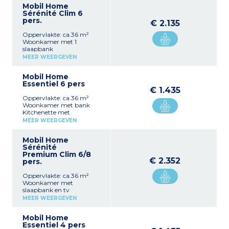
Mobil Home
Sérénité Clim 6
pers.
€ 2.135
Oppervlakte: ca.36 m²
Woonkamer met 1
slaapbank
Kitchenette met
MEER WEERGEVEN
koelkast/vriezer, fornuis,
oven, magnetron,
Mobil Home
waterkoker,
Essentiel 6 pers
koffiezetapparaat en
€ 1.435
broodrooster
Oppervlakte: ca.36 m²
1 slaapkamer met een
Woonkamer met bank
tweepersoonsbed
Kitchenette met
2 slaapkamers met 2
koelkast/vriezer, fornuis,
eenpersoonsbedden
MEER WEERGEVEN
magnetron, waterkoker,
Badkamer met wastafel /
koffiezetapparaat en
douche
Mobil Home
broodrooster
1 aparte wc
Sérénité
1 slaapkamer met 1
Terras met
Premium Clim 6/8
tweepersoonsbed
buitenverlichting
€ 2.352
pers.
2 slaapkamers met 2
eenpersoonsbedden
Oppervlakte: ca.36 m²
Badkamer
Woonkamer met
Aparte wc
slaapbank en tv
Terras met tuinmeubilair,
Kitchenette met
buitenverlichting
MEER WEERGEVEN
koelkast/vriezer, fornuis,
magnetron, waterkoker,
Mobil Home
koffiezetapparaat en
Essentiel 4 pers
broodrooster