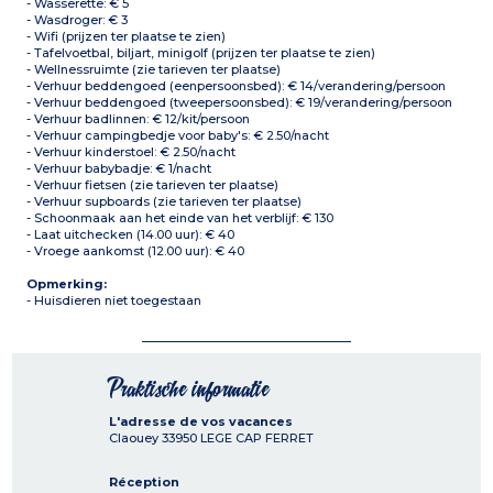
- Wasserette: € 5
- Wasdroger: € 3
- Wifi (prijzen ter plaatse te zien)
- Tafelvoetbal, biljart, minigolf (prijzen ter plaatse te zien)
- Wellnessruimte (zie tarieven ter plaatse)
- Verhuur beddengoed (eenpersoonsbed): € 14/verandering/persoon
- Verhuur beddengoed (tweepersoonsbed): € 19/verandering/persoon
- Verhuur badlinnen: € 12/kit/persoon
- Verhuur campingbedje voor baby's: € 2.50/nacht
- Verhuur kinderstoel: € 2.50/nacht
- Verhuur babybadje: € 1/nacht
- Verhuur fietsen (zie tarieven ter plaatse)
- Verhuur supboards (zie tarieven ter plaatse)
- Schoonmaak aan het einde van het verblijf: € 130
- Laat uitchecken (14.00 uur): € 40
- Vroege aankomst (12.00 uur): € 40
Opmerking:
- Huisdieren niet toegestaan
Praktische informatie
L'adresse de vos vacances
Claouey
33950
LEGE CAP FERRET
Réception