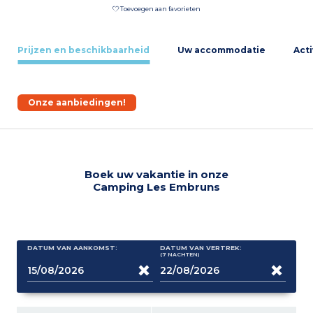
Toevoegen aan favorieten
Prijzen en beschikbaarheid
Uw accommodatie
Acti
Onze aanbiedingen!
Boek uw vakantie in onze
Camping Les Embruns
DATUM VAN AANKOMST:
DATUM VAN VERTREK:
(7
NACHTEN
)