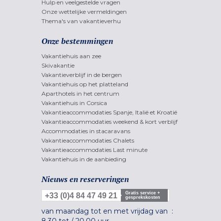
Hulp en veelgestelde vragen
Onze wettelijke vermeldingen
Thema's van vakantieverhu
Onze bestemmingen
Vakantiehuis aan zee
Skivakantie
Vakantieverblijf in de bergen
Vakantiehuis op het platteland
Aparthotels in het centrum
Vakantiehuis in Corsica
Vakantieaccommodaties Spanje, Italië et Kroatië
Vakantieaccommodaties weekend & kort verblijf
Accommodaties in stacaravans
Vakantieaccommodaties Chalets
Vakantieaccommodaties Last minute
Vakantiehuis in de aanbieding
Nieuws en reserveringen
Gratis service +
+33 (0)4 84 47 49 21
gesprekskosten
van maandag tot en met vrijdag van :
8.30 tot
/
20.00 uur