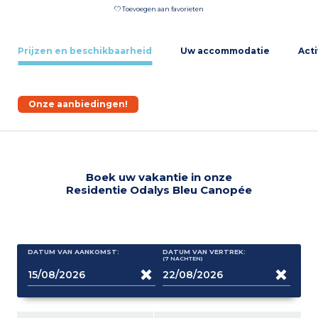
Toevoegen aan favorieten
Prijzen en beschikbaarheid
Uw accommodatie
Acti
Onze aanbiedingen!
Boek uw vakantie in onze
Residentie Odalys Bleu Canopée
DATUM VAN AANKOMST:
DATUM VAN VERTREK:
(7
NACHTEN
)