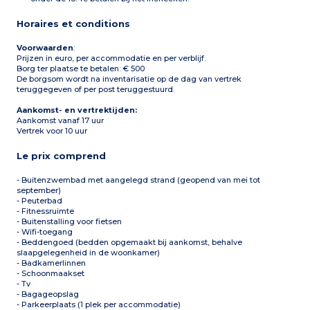
tuinmeubilair
Horaires et conditions
Voorwaarden
:
Prijzen in euro, per accommodatie en per verblijf.
Borg ter plaatse te betalen: € 500
De borgsom wordt na inventarisatie op de dag van vertrek
teruggegeven of per post teruggestuurd.
Aankomst- en vertrektijden:
Aankomst vanaf 17 uur
Vertrek voor 10 uur
Le prix comprend
- Buitenzwembad met aangelegd strand (geopend van mei tot
september)
- Peuterbad
- Fitnessruimte
- Buitenstalling voor fietsen
- Wifi-toegang
- Beddengoed (bedden opgemaakt bij aankomst, behalve
slaapgelegenheid in de woonkamer)
- Badkamerlinnen
- Schoonmaakset
- Tv
- Bagageopslag
- Parkeerplaats (1 plek per accommodatie)