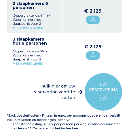
3 slaapkamers 6
personen
€ 2.129
Oppervlakte: ca.44 m²
Woonkamer met
slaapbank voor 2
personen, tafel, stoelen
MEER WEERGEVEN
Volledig ingerichte
kitchenette met koelkast
3 slaapkamers
en kookplaat, vaatwasser,
hut 8 personen
magnetron,
€ 2.129
capsulekoffiezetapparaat,
Oppervlakte: ca.56 m²
waterkoker, broodrooster
Woonkamer met
1 slaapkamer met 1
slaapbank voor 2
tweepersoonsbed (160 x
personen, tafel, stoelen
200 cm)
MEER WEERGEVEN
Volledig ingerichte
1 slaapkamer met 2
kitchenette met koelkast
eenpersoonsbedden
en kookplaat, vaatwasser,
(uitritsbaar)
magnetron,
Badkamer met douche en
capsulekoffiezetapparaat,
bad, wc, haardroger
UW
Klik hier om uw
waterkoker, broodrooster
Balkon of terras met
RESERVERING
1 slaapkamer met 1
reservering voort te
tuinmeubilair
tweepersoonsbed (160 x
zetten
200 cm)
1 slaapkamer met 2
eenpersoonsbedden
(uitritsbaar)
*Excl. dossierkosten - Prijzen in euro, per accommodatie en per verblijf
1 hut met stapelbed
Badkamer met douche en
inclusief lasten en belastingen, behalve
bad, wc, haardroger
Toeristenbelasting: € 1,87 per persoon per dag. Gratis voor kinderen
Balkon of terras met
onder de 18. Te betalen bij het inchecken.