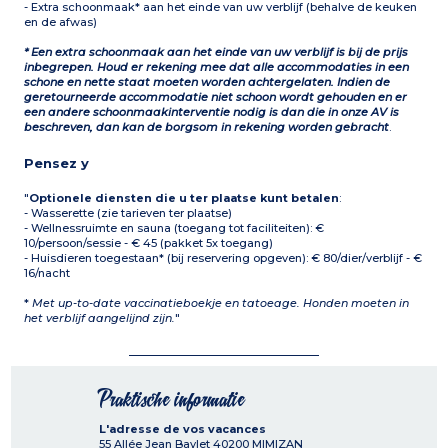
- Extra schoonmaak* aan het einde van uw verblijf (behalve de keuken
en de afwas)
* Een extra schoonmaak aan het einde van uw verblijf is bij de prijs
inbegrepen. Houd er rekening mee dat alle accommodaties in een
schone en nette staat moeten worden achtergelaten. Indien de
geretourneerde accommodatie niet schoon wordt gehouden en er
een andere schoonmaakinterventie nodig is dan die in onze AV is
beschreven, dan kan de borgsom in rekening worden gebracht
.
Pensez y
"
Optionele diensten die u ter plaatse kunt betalen
:
- Wasserette (zie tarieven ter plaatse)
- Wellnessruimte en sauna (toegang tot faciliteiten): €
10/persoon/sessie - € 45 (pakket 5x toegang)
- Huisdieren toegestaan* (bij reservering opgeven): € 80/dier/verblijf - €
16/nacht
*
Met up-to-date vaccinatieboekje en tatoeage. Honden moeten in
het verblijf aangelijnd zijn.
"
Praktische informatie
L'adresse de vos vacances
55 Allée Jean Baylet
40200
MIMIZAN