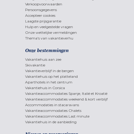
Verkoopvoorwaarden
Persoonsgegevens
Accepteer cookies
Laagste prijsgarantie
Hulp en veelgestelde vragen
Onze wettelijke vermeldingen
Thema's van vakantieverhu
Onze bestemmingen
Vakantiehuis aan zee
Skivakantie
Vakantieverblijf in de bergen
Vakantiehuis op het platteland
Aparthotels in het centrum
Vakantiehuis in Corsica
Vakantieaccommodaties Spanje, Italië et Kroatië
Vakantieaccommodaties weekend & kort verblijf
Accommodaties in stacaravans
Vakantieaccommodaties Chalets
Vakantieaccommodaties Last minute
Vakantiehuis in de aanbieding
Nieuws en reserveringen