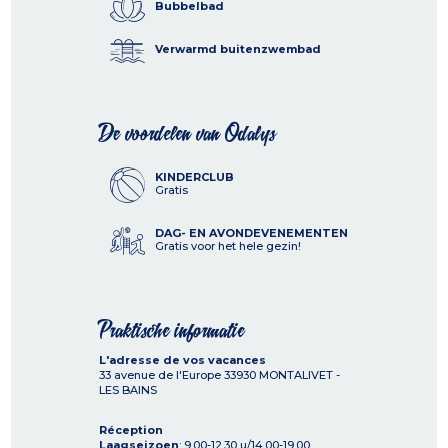
Bubbelbad
Verwarmd buitenzwembad
De voordelen van Odalys
KINDERCLUB
Gratis
DAG- EN AVONDEVENEMENTEN
Gratis voor het hele gezin!
Praktische informatie
L'adresse de vos vacances
33 avenue de l'Europe
33930
MONTALIVET -
LES BAINS
Réception
Laagseizoen
: 9.00-12.30 u/14.00-19.00