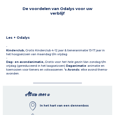
De voordelen van Odalys voor uw
verblijf
Les + Odalys
-
Kinderclub,
Gratis
Kinderclub 4-12 jaar & tieneranimatie 13-17 jaar in
het hoogseizoen van maandag t/m vrijdag
-
Dag- en avondanimatie,
Gratis voor het hele gezin
Van zondag t/m
vrijdag (gereduceerd in het laagseizoen)
Daganimatie
: animatie en
toernooien voor tieners en volwassenen.
's Avonds
: elke avond thema-
avonden.
Alleen voor u
In het hart van een dennenbos