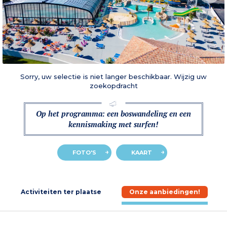
Sorry, uw selectie is niet langer beschikbaar. Wijzig uw
zoekopdracht
Op het programma: een boswandeling en een
kennismaking met surfen!
FOTO'S
KAART
e
Activiteiten ter plaatse
Onze aanbiedingen!