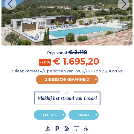
€ 2.119
Prijs vanaf
€ 1.695,20
-20%
3 slaapkamers 4/6 personen
van
15/08/2026
op 22/08/2026
ZIE BESCHIKBAARHEID
Vlakbij het strand van Lozari
FOTO'S
KAART