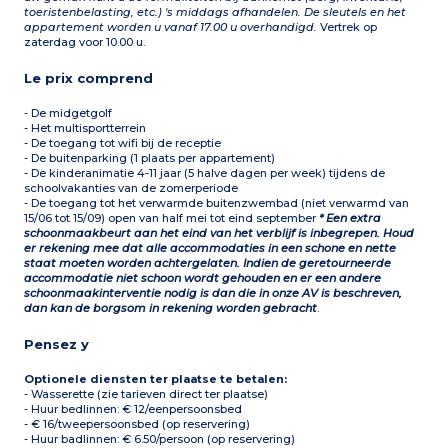
toeristenbelasting, etc.) 's middags afhandelen. De sleutels en het
appartement worden u vanaf 17.00 u overhandigd.
Vertrek op
zaterdag voor 10.00 u.
Le prix comprend
- De midgetgolf
- Het multisportterrein
- De toegang tot wifi bij de receptie
- De buitenparking (1 plaats per appartement)
- De kinderanimatie 4-11 jaar (5 halve dagen per week) tijdens de
schoolvakanties van de zomerperiode
- De toegang tot het verwarmde buitenzwembad (niet verwarmd van
15/06 tot 15/09) open van half mei tot eind september
* Een extra
schoonmaakbeurt aan het eind van het verblijf is inbegrepen. Houd
er rekening mee dat alle accommodaties in een schone en nette
staat moeten worden achtergelaten. Indien de geretourneerde
accommodatie niet schoon wordt gehouden en er een andere
schoonmaakinterventie nodig is dan die in onze AV is beschreven,
dan kan de borgsom in rekening worden gebracht
.
Pensez y
Optionele diensten ter plaatse te betalen:
- Wasserette (zie tarieven direct ter plaatse)
- Huur bedlinnen: € 12/eenpersoonsbed
- € 16/tweepersoonsbed (op reservering)
- Huur badlinnen: € 6.50/persoon (op reservering)