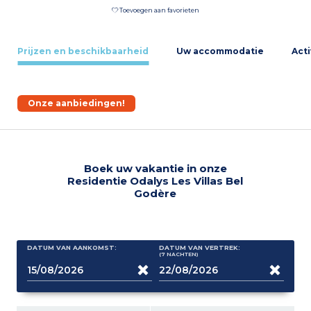
Toevoegen aan favorieten
Prijzen en beschikbaarheid
Uw accommodatie
Acti
Onze aanbiedingen!
Boek uw vakantie in onze
Residentie Odalys Les Villas Bel
Godère
DATUM VAN AANKOMST:
DATUM VAN VERTREK:
(7
NACHTEN
)