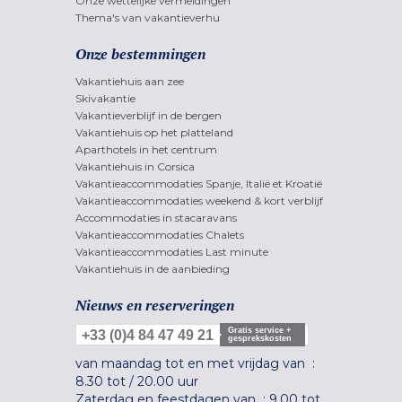
Onze wettelijke vermeldingen
Thema's van vakantieverhu
Onze bestemmingen
Vakantiehuis aan zee
Skivakantie
Vakantieverblijf in de bergen
Vakantiehuis op het platteland
Aparthotels in het centrum
Vakantiehuis in Corsica
Vakantieaccommodaties Spanje, Italië et Kroatië
Vakantieaccommodaties weekend & kort verblijf
Accommodaties in stacaravans
Vakantieaccommodaties Chalets
Vakantieaccommodaties Last minute
Vakantiehuis in de aanbieding
Nieuws en reserveringen
Gratis service +
+33 (0)4 84 47 49 21
gesprekskosten
van maandag tot en met vrijdag van :
8.30 tot
/
20.00 uur
Zaterdag en feestdagen van :
9.00 tot