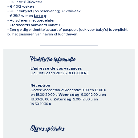
- Huur tv: € 30/week
- € 40/2 weken
- Huur babyset (op reservering): € 20/week
- € 35/2 weken
Let op
:
- Huisdieren niet toegelaten
- Creditcards aanvaard vanaf € 15
- Een geldige identiteitskaart of paspoort (ook voor baby's) is verplicht
bij het passeren van haven of luchthaven.
Praktische informatie
L'adresse de vos vacances
Lieu-dit Lozari
20226
BELGODERE
Réception
Onder voorbehoud
Receptie: 9.00 en 12.00 u
en 18.00-20.00 u
Woensdag
: 9.00-12.00 u en
18.00-20.00 u
Zaterdag
: 9.00-12.00 u en
14.30-19.30 u
Offres spéciales