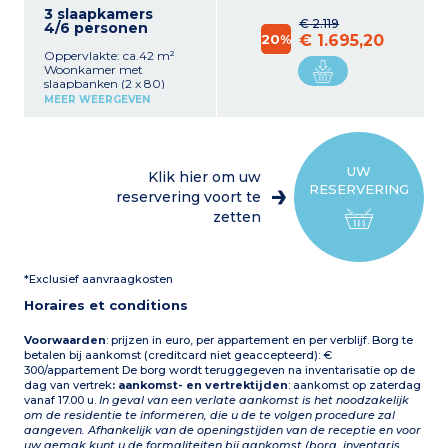
3 slaapkamers
€ 2.119
4/6 personen
20%
€ 1.695,20
Oppervlakte: ca.42 m²
Woonkamer met
slaapbanken (2 x 80)
Slaapkamer met 1
MEER WEERGEVEN
tweepersoonsbed (140)
Slaapkamer met 2
eenpersoonsbedden (2 x 90
cm) Uitgeruste kitchenette
(keramische kookplaat,
UW
Klik hier om uw
magnetron/grill,
RESERVERING
vaatwasser, koelkast,
reservering voort te
filterkoffiezetapparaat)
zetten
Badkamer, aparte wc
Terras
1 gratis
parkeerplaats per
appartement
*Exclusief aanvraagkosten
(genummerd)
Horaires et conditions
Voorwaarden
: prijzen in euro, per appartement en per verblijf. Borg te
betalen bij aankomst (creditcard niet geaccepteerd): €
300/appartement De borg wordt teruggegeven na inventarisatie op de
dag van vertrek
: aankomst- en vertrektijden
: aankomst op zaterdag
vanaf 17.00 u.
In geval van een verlate aankomst is het noodzakelijk
om de residentie te informeren, die u de te volgen procedure zal
aangeven. Afhankelijk van de openingstijden van de receptie en voor
uw gemak kunt u de formaliteiten bij aankomst (borg, inventaris,