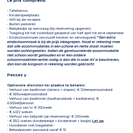
Le prix comprend
- Tafeltennis
- Kinderspeelplaats
- Wifi bij de receptie
- Buiten parkeren
- Babybedje op aanvraag (bij reservering opgeven)
- Toegang tot het zwembad geopend van half april tot eind september
- Eindschoonmaak (exclusief keuken en serviesgoed)
* Een extra
eindschoonmaak is bij de prijs inbegrepen. Houd er rekening mee
dat alle accommodaties in een schone en nette staat moeten
worden achtergelaten. Indien de geretourneerde accommodatie
niet schoon wordt gehouden en er een andere
schoonmaakinterventie nodig is dan die in onze AV is beschreven,
dan kan de borgsom in rekening worden gebracht
.
Pensez y
Optionele diensten ter plaatse te betalen:
- Verhuur van bedlinnen (lakens + slopen): € 12/eenpersoonsbed
- € 16/tweepersoonsbed
- Verhuur van badlinnen (badhanddoek + badlakens): €
6.50/set/persoon
- Verhuur van tv: € 30/week
- € 40/2 weken
- Verhuur van babyset (op reservering): € 20/week
- € 35/2 weken (kinderbedje + kinderstoel + badje)
Let op
:
- Huisdieren niet toegelaten
- Betaalpassen aanvaard vanaf € 15