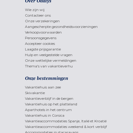
Over Odalys
Wie zijn wij
Contacteer ons
Onze verzekeringen
Aangescherpte gezondheidsvoorzieningen
Verkoopvoorwaarden
Persoonsgegevens
Accepteer cookies
Laagste prijsgarantie
Hulp en veelgestelde vragen
Onze wettelijke vermeldingen
Thema's van vakantieverhu
Onze bestemmingen
Vakantiehuis aan zee
Skivakantie
Vakantieverblijf in de bergen
Vakantiehuis op het platteland
Aparthotels in het centrum
Vakantiehuis in Corsica
Vakantieaccommodaties Spanje, Italië et Kroatië
Vakantieaccommodaties weekend & kort verblijf
Accommodaties in stacaravans