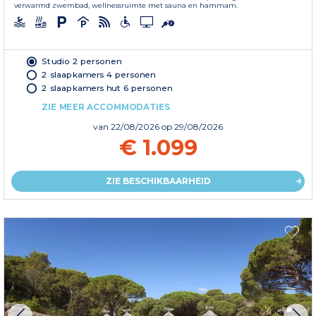
verwarmd zwembad, wellnessruimte met sauna en hammam.
Studio 2 personen
2 slaapkamers 4 personen
2 slaapkamers hut 6 personen
ZIE MEER ACCOMMODATIES
van
22/08/2026
op 29/08/2026
€ 1.099
ZIE BESCHIKBAARHEID