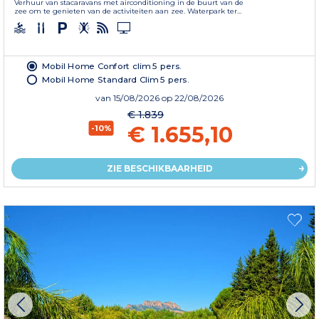
Verhuur van stacaravans met airconditioning in de buurt van de
zee om te genieten van de activiteiten aan zee. Waterpark ter...
Mobil Home Confort clim 5 pers.
Mobil Home Standard Clim 5 pers.
van
15/08/2026
op 22/08/2026
€ 1.839
€ 1.655,10
-10%
ZIE BESCHIKBAARHEID