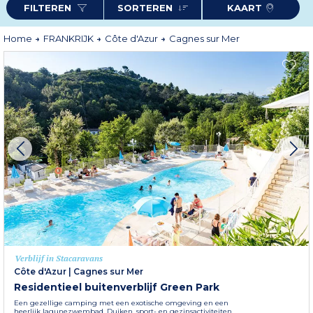
FILTEREN
SORTEREN
KAART
mix van traditie en moderniteit waarderen door de kleine, lage vissershuisjes
met blauwe luiken, de Chapelle Saint-Pierre en de vele winkels en
restaurants langs het strand. Mis tijdens uw verblijf in Cagnes-sur-Mer niet
de gelegenheid om de omgeving van de stad te verkennen, die ook prachtige
Home
FRANKRIJK
Côte d'Azur
Cagnes sur Mer
landschappen biedt ...
Verblijf in Stacaravans
Côte d'Azur
|
Cagnes sur Mer
Residentieel buitenverblijf Green Park
Een gezellige camping met een exotische omgeving en een
heerlijk lagunezwembad. Duiken, sport- en gezinsactiviteiten,...